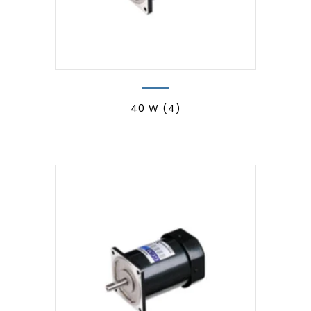
40 W
(4)