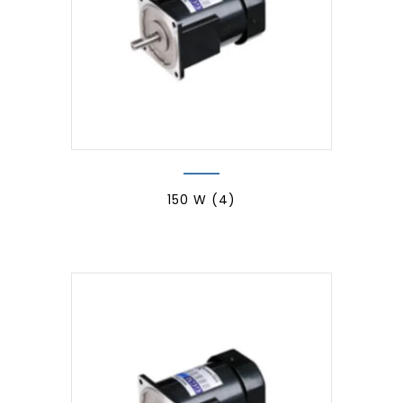
150 W
(4)