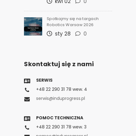
kwi 02
0
Spotkajmy się na targach
Robotics Warsaw 2026
sty 28
0
Skontaktuj się z nami
SERWIS
+48 22 290 31 78 wew. 4
serwis@induprogress.pl
POMOC TECHNICZNA
+48 22 290 31 78 wew. 3