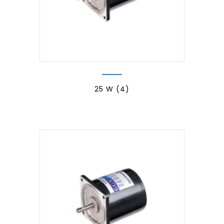
25 W
(4)