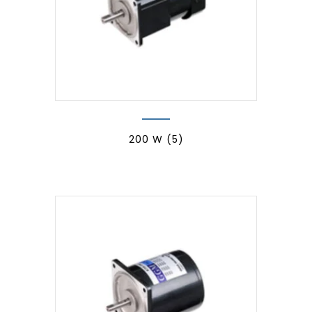
200 W
(5)