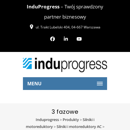
InduProgress
– Twój sprawdzony
partner biznesowy
ul. Trakt Lubelski 404, 04-667 Warszawa
MENU
3 fazowe
Induprogress
>
Produkty
>
Silniki i
motoreduktory
>
Silniki i motoreduktory AC
>