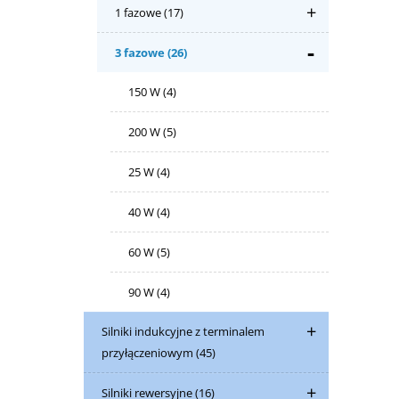
1 fazowe
(17)
3 fazowe
(26)
150 W
(4)
200 W
(5)
25 W
(4)
40 W
(4)
60 W
(5)
90 W
(4)
Silniki indukcyjne z terminalem
przyłączeniowym
(45)
Silniki rewersyjne
(16)