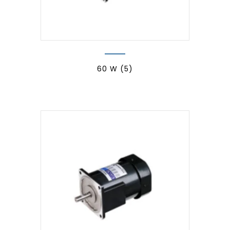
60 W
(5)