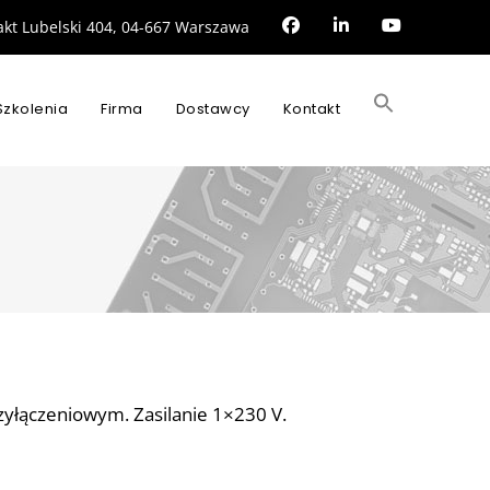
rakt Lubelski 404, 04-667 Warszawa
Search
for:
Szkolenia
Firma
Dostawcy
Kontakt
SEARCH BUTTON
zyłączeniowym. Zasilanie 1×230 V.