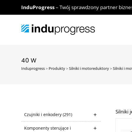
InduProgress
– Twój sprawdzony partner bizn
40 W
Induprogress
>
Produkty
>
Silniki i motoreduktory
>
Silniki i 
Silnik
Czujniki i enkodery
(291)
Komponenty sterujące i