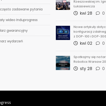
Rzeszowskiej im. I
Łukasiewicza
 często zadawane pytania
kwi 28
0
ały wideo Induprogress
Nowe artykuły doty
larz gwarancyjny
konfiguracji zdalne
z DOP-100 i DOP-30
narz wydarzeń
kwi 02
0
Spotkajmy się na ta
Robotics Warsaw 2
sty 28
0
ogress