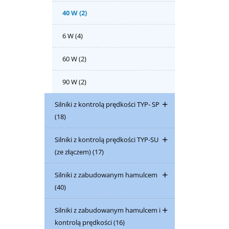
40 W
(2)
6 W
(4)
60 W
(2)
90 W
(2)
Silniki z kontrolą prędkości TYP- SP
(18)
Silniki z kontrolą prędkości TYP-SU
(ze złączem)
(17)
Silniki z zabudowanym hamulcem
(40)
Silniki z zabudowanym hamulcem i
kontrolą prędkości
(16)