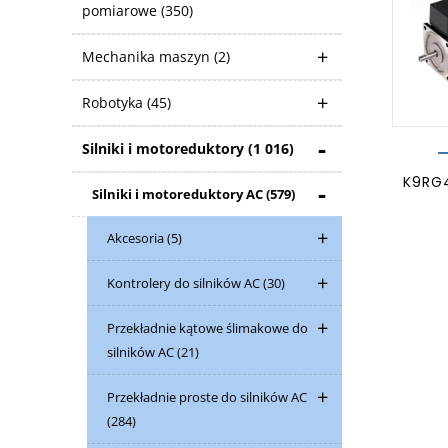
pomiarowe
(350)
Mechanika maszyn
(2)
Robotyka
(45)
Silniki i motoreduktory
(1 016)
K9RG
Silniki i motoreduktory AC
(579)
Akcesoria
(5)
Kontrolery do silników AC
(30)
Przekładnie kątowe ślimakowe do
silników AC
(21)
Przekładnie proste do silników AC
(284)