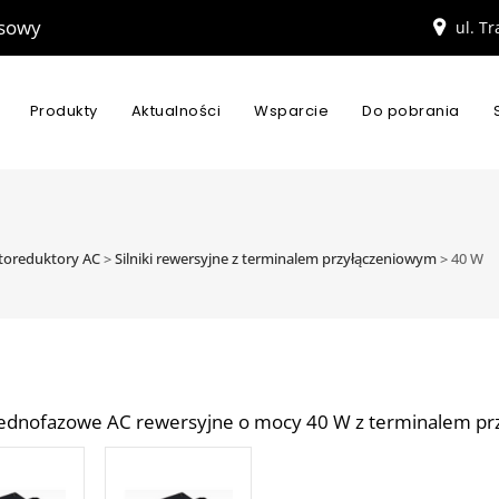
esowy
ul. T
Produkty
Aktualności
Wsparcie
Do pobrania
motoreduktory AC
>
Silniki rewersyjne z terminalem przyłączeniowym
>
40 W
i jednofazowe AC rewersyjne o mocy 40 W z terminalem pr