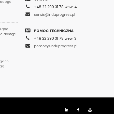
gnacego
+48 22 290 31 78 wew. 4
serwis@induprogress.pl
czące
POMOC TECHNICZNA
go dostępu
+48 22 290 31 78 wew. 3
0
pomoc@induprogress.pl
rgach
026