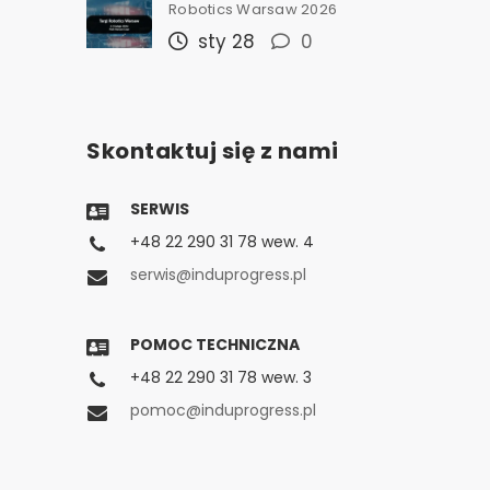
Robotics Warsaw 2026
sty 28
0
Skontaktuj się z nami
SERWIS
+48 22 290 31 78 wew. 4
serwis@induprogress.pl
POMOC TECHNICZNA
+48 22 290 31 78 wew. 3
pomoc@induprogress.pl