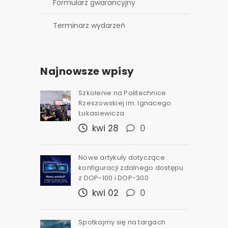
Formularz gwarancyjny
Terminarz wydarzeń
Najnowsze wpisy
Szkolenie na Politechnice
Rzeszowskiej im. Ignacego
Łukasiewicza
kwi 28
0
Nowe artykuły dotyczące
konfiguracji zdalnego dostępu
z DOP-100 i DOP-300
kwi 02
0
Spotkajmy się na targach