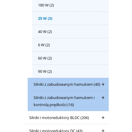
180 W
(2)
25 W
(3)
40 W
(2)
6 W
(2)
60 W
(2)
90 W
(2)
Silniki z zabudowanym hamulcem
(40)
Silniki z zabudowanym hamulcem i
kontrolą prędkości
(16)
Silniki i motoreduktory BLDC
(206)
Silniki i motoreduktory DC
(43)