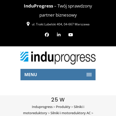
InduProgress
– Twój sprawdzony
partner biznesowy
ul. Trakt Lubelski 404, 04-667 Warszawa
MENU
25 W
Induprogress
>
Produkty
>
Silniki i
motoreduktory
>
Silniki i motoreduktory AC
>