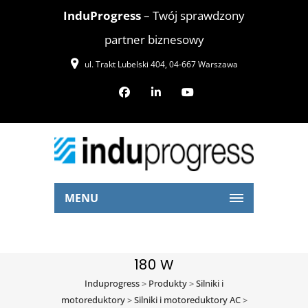
InduProgress
– Twój sprawdzony
partner biznesowy
ul. Trakt Lubelski 404, 04-667 Warszawa
MENU
180 W
Induprogress
>
Produkty
>
Silniki i
motoreduktory
>
Silniki i motoreduktory AC
>