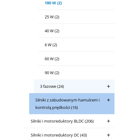
180 W
(2)
25 W
(2)
40 W
(2)
6 W
(2)
60 W
(2)
90 W
(2)
3 fazowe
(24)
Silniki z zabudowanym hamulcem i
kontrolą prędkości
(16)
Silniki i motoreduktory BLDC
(206)
Silniki i motoreduktory DC
(43)