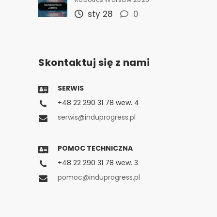
sty 28
0
Skontaktuj się z nami
SERWIS
+48 22 290 31 78 wew. 4
serwis@induprogress.pl
POMOC TECHNICZNA
+48 22 290 31 78 wew. 3
pomoc@induprogress.pl