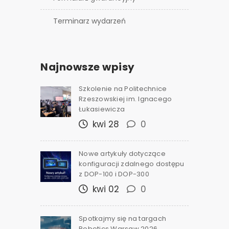
Terminarz wydarzeń
Najnowsze wpisy
Szkolenie na Politechnice
Rzeszowskiej im. Ignacego
Łukasiewicza
kwi 28
0
Nowe artykuły dotyczące
konfiguracji zdalnego dostępu
z DOP-100 i DOP-300
kwi 02
0
Spotkajmy się na targach
Robotics Warsaw 2026