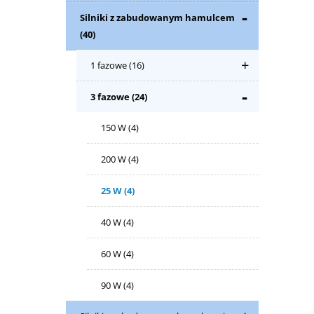
Silniki z zabudowanym hamulcem
(40)
1 fazowe
(16)
3 fazowe
(24)
150 W
(4)
200 W
(4)
25 W
(4)
40 W
(4)
60 W
(4)
90 W
(4)