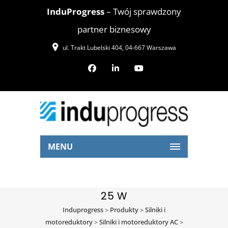
InduProgress
– Twój sprawdzony
partner biznesowy
ul. Trakt Lubelski 404, 04-667 Warszawa
MENU
25 W
Induprogress
>
Produkty
>
Silniki i
motoreduktory
>
Silniki i motoreduktory AC
>