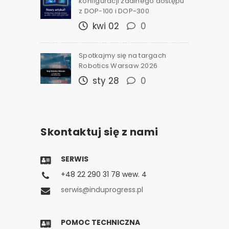
konfiguracji zdalnego dostępu
z DOP-100 i DOP-300
kwi 02
0
Spotkajmy się na targach
Robotics Warsaw 2026
sty 28
0
Skontaktuj się z nami
SERWIS
+48 22 290 31 78 wew. 4
serwis@induprogress.pl
POMOC TECHNICZNA