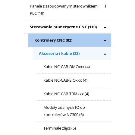
Panele z zabudowanym sterownikiem
PLC
(19)
Sterowanie numeryczne CNC
(110)
Kontrolery CNC
(82)
Akcesoria i kable
(23)
Kable NC-CAB-DMCxxx
(4)
Kable NC-CAB-EIOxxx
(4)
Kable NC-CAB-TBMxxx
(4)
Moduły zdalnych IO do
kontrolerów NC300
(6)
Terminale złącz
(5)