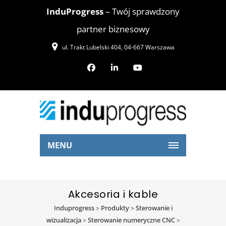
InduProgress
– Twój sprawdzony
partner biznesowy
ul. Trakt Lubelski 404, 04-667 Warszawa
MENU
Akcesoria i kable
Induprogress
>
Produkty
>
Sterowanie i
wizualizacja
>
Sterowanie numeryczne CNC
>