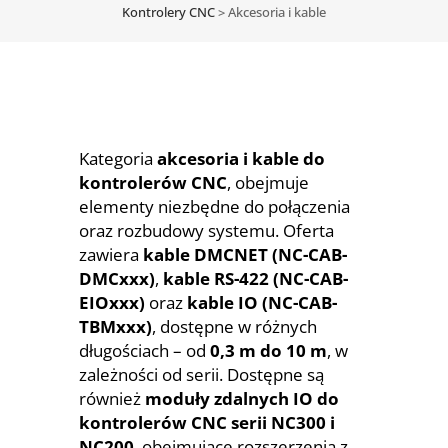
Kontrolery CNC
>
Akcesoria i kable
Kategoria
akcesoria i kable do
kontrolerów CNC
, obejmuje
elementy niezbędne do połączenia
oraz rozbudowy systemu. Oferta
zawiera
kable DMCNET (NC-CAB-
DMCxxx)
,
kable RS-422 (NC-CAB-
EIOxxx)
oraz
kable IO (NC-CAB-
TBMxxx)
, dostępne w różnych
długościach – od
0,3 m do 10 m
, w
zależności od serii. Dostępne są
również
moduły zdalnych IO do
kontrolerów CNC serii NC300 i
NC200
, obejmujące rozszerzenia z