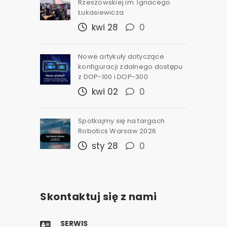
Rzeszowskiej im. Ignacego
Łukasiewicza
kwi 28
0
Nowe artykuły dotyczące
konfiguracji zdalnego dostępu
z DOP-100 i DOP-300
kwi 02
0
Spotkajmy się na targach
Robotics Warsaw 2026
sty 28
0
Skontaktuj się z nami
SERWIS