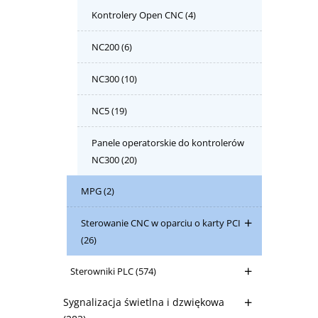
Kontrolery Open CNC
(4)
NC200
(6)
NC300
(10)
NC5
(19)
Panele operatorskie do kontrolerów
NC300
(20)
MPG
(2)
Sterowanie CNC w oparciu o karty PCI
(26)
Sterowniki PLC
(574)
Sygnalizacja świetlna i dzwiękowa