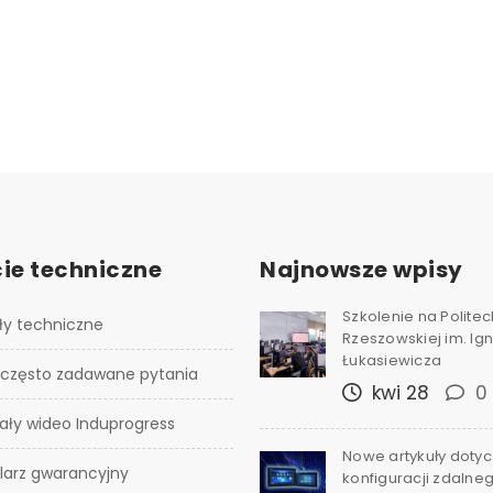
ie techniczne
Najnowsze wpisy
Szkolenie na Polite
ły techniczne
Rzeszowskiej im. I
Łukasiewicza
 często zadawane pytania
kwi 28
0
ały wideo Induprogress
Nowe artykuły doty
larz gwarancyjny
konfiguracji zdalne