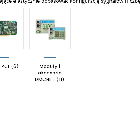
jące elastycznie dopasować konfigurację sygnałów i liczbę
y PCI
(6)
Moduły i
akcesoria
DMCNET
(11)