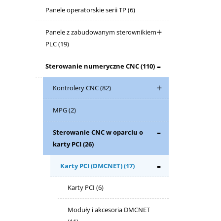
Panele operatorskie serii TP
(6)
Panele z zabudowanym sterownikiem
PLC
(19)
Sterowanie numeryczne CNC
(110)
Kontrolery CNC
(82)
MPG
(2)
Sterowanie CNC w oparciu o
karty PCI
(26)
Karty PCI (DMCNET)
(17)
Karty PCI
(6)
Moduły i akcesoria DMCNET