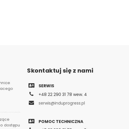
Skontaktuj się z nami
chnice
SERWIS
gnacego
+48 22 290 31 78 wew. 4
serwis@induprogress.pl
czące
POMOC TECHNICZNA
go dostępu