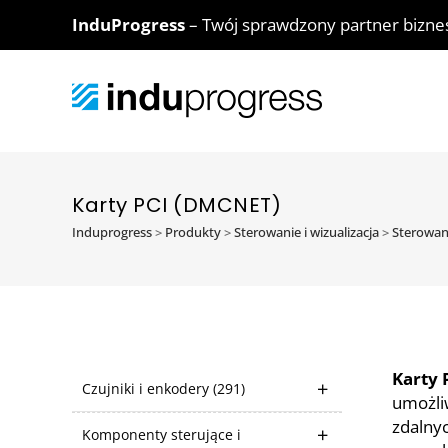
InduProgress
– Twój sprawdzony partner bizn
Karty PCI (DMCNET)
Induprogress
>
Produkty
>
Sterowanie i wizualizacja
>
Sterowan
Karty 
Czujniki i enkodery
(291)
umożli
zdalny
Komponenty sterujące i