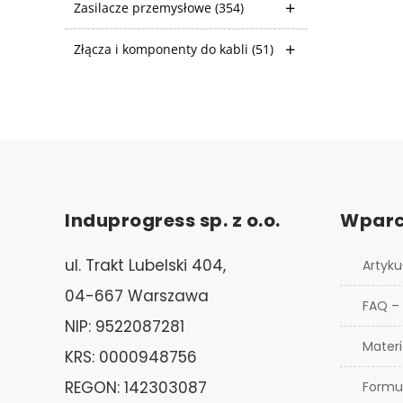
Zasilacze przemysłowe
(354)
Złącza i komponenty do kabli
(51)
Induprogress sp. z o.o.
Wparc
ul. Trakt Lubelski 404,
Artyku
04-667 Warszawa
FAQ –
NIP: 9522087281
Materi
KRS: 0000948756
REGON: 142303087
Formu