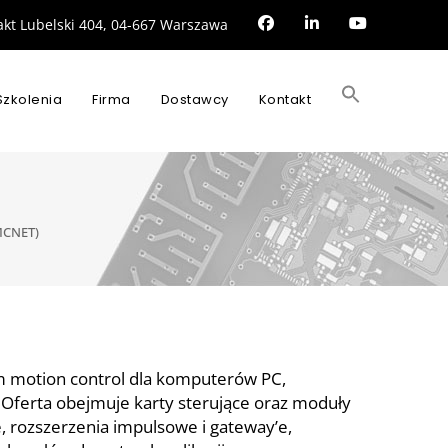
rakt Lubelski 404, 04-667 Warszawa
Search
for:
Szkolenia
Firma
Dostawcy
Kontakt
SEARCH BUTTON
MCNET)
 motion control dla komputerów PC,
Oferta obejmuje karty sterujące oraz moduły
 rozszerzenia impulsowe i gateway’e,