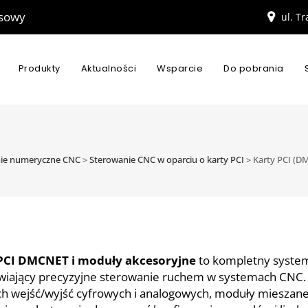
esowy
ul. T
Produkty
Aktualności
Wsparcie
Do pobrania
ie numeryczne CNC
>
Sterowanie CNC w oparciu o karty PCI
>
Karty PCI (D
PCI DMCNET i moduły akcesoryjne
to kompletny system
wiający precyzyjne sterowanie ruchem w systemach CNC. 
ch wejść/wyjść cyfrowych i analogowych, moduły mieszane,