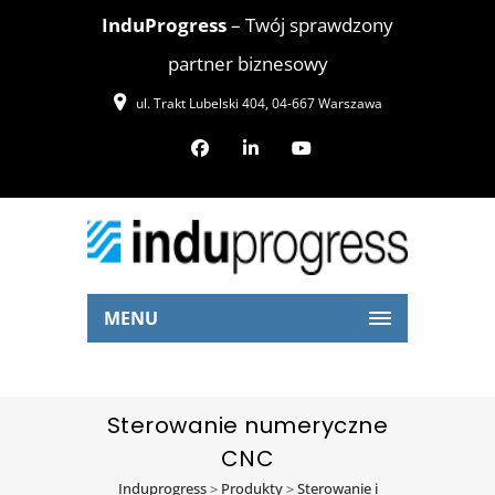
InduProgress
– Twój sprawdzony
partner biznesowy
ul. Trakt Lubelski 404, 04-667 Warszawa
MENU
Sterowanie numeryczne
CNC
Induprogress
>
Produkty
>
Sterowanie i