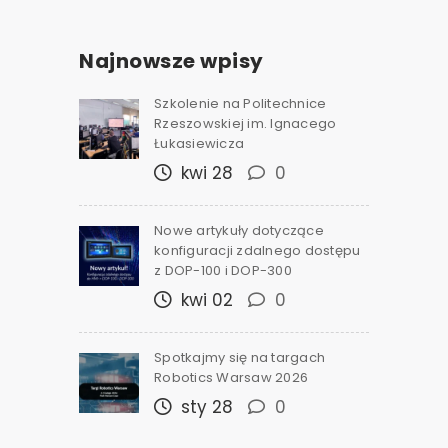
Najnowsze wpisy
Szkolenie na Politechnice
Rzeszowskiej im. Ignacego
Łukasiewicza
kwi 28
0
Nowe artykuły dotyczące
konfiguracji zdalnego dostępu
z DOP-100 i DOP-300
kwi 02
0
Spotkajmy się na targach
Robotics Warsaw 2026
sty 28
0