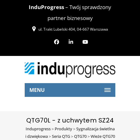
InduProgress
– Twój sprawdzony
partner biznesowy
ul. Trakt Lubelski 404, 04-667 Warszawa
MENU
QTG70L - z uchwytem SZ24
Induprogress
>
Produkty
>
Sygnalizacja świetlna
i dzwiękowa
>
Seria QTG
>
QTG70
>
Wieże QTG70