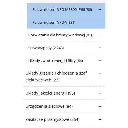
Falowniki serii VFD-MS300 IP66
(36)
Falowniki serii VFD-VJ
(31)
Rozwiązania dla branży windowej
(81)
Serwonapędy
(2 243)
Układy zwrotu energii i filtry
(64)
Układy grzania i chłodzenia szaf
elektrycznych
(23)
Układy jakości energii
(95)
Urządzenia sieciowe
(84)
Zasilacze przemysłowe
(354)