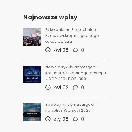
Najnowsze wpisy
Szkolenie na Politechnice
Rzeszowskiej im. Ignacego
Łukasiewicza
kwi 28
0
Nowe artykuły dotyczące
konfiguracji zdalnego dostępu
z DOP-100 i DOP-300
kwi 02
0
Spotkajmy się na targach
Robotics Warsaw 2026
sty 28
0