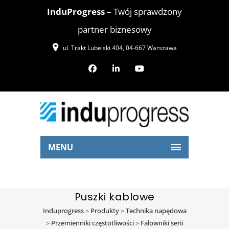
InduProgress
– Twój sprawdzony
partner biznesowy
ul. Trakt Lubelski 404, 04-667 Warszawa
MENU
Puszki kablowe
Induprogress
>
Produkty
>
Technika napędowa
>
Przemienniki częstotliwości
>
Falowniki serii