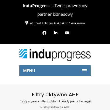
InduProgress
– Twój sprawdzony
partner biznesowy
ul. Trakt Lubelski 404, 04-667 Warszawa
MENU
Filtry aktywne AHF
Induprogress
>
Produkty
>
Układy jakości energii
>
Filtry aktywne AHF