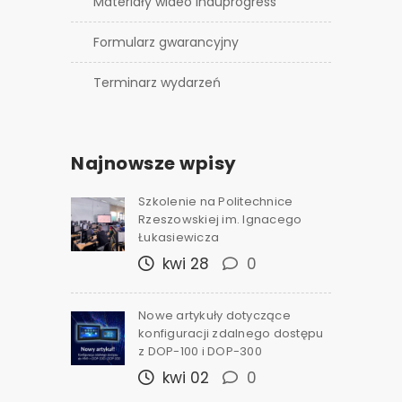
Materiały wideo Induprogress
Formularz gwarancyjny
Terminarz wydarzeń
Najnowsze wpisy
Szkolenie na Politechnice
Rzeszowskiej im. Ignacego
Łukasiewicza
kwi 28
0
Nowe artykuły dotyczące
konfiguracji zdalnego dostępu
z DOP-100 i DOP-300
kwi 02
0