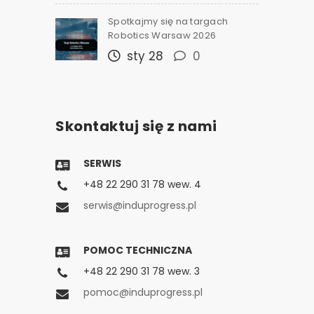
Spotkajmy się na targach
Robotics Warsaw 2026
sty 28
0
Skontaktuj się z nami
SERWIS
+48 22 290 31 78 wew. 4
serwis@induprogress.pl
POMOC TECHNICZNA
+48 22 290 31 78 wew. 3
pomoc@induprogress.pl