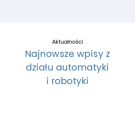
Aktualności
Szkolen
na
Najnowsze wpisy z
Politec
Rzeszow
działu automatyki
im.
Ignace
i robotyki
Łukasie
W
ostatni
piątek
gościliśmy
na
Wydziale