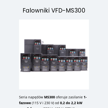
Falowniki VFD-MS300
Seria napędów
MS300
oferuje zasilanie
1-
fazowe
(115 V i 230 V) od
0,2 do 2,2 kW