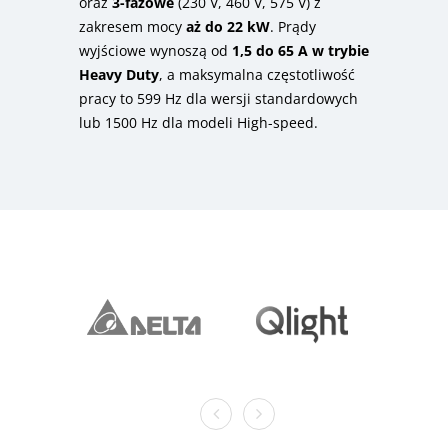
oraz
3-fazowe
(230 V, 460 V, 575 V) z
zakresem mocy
aż do 22 kW
.
Prądy
wyjściowe wynoszą od
1,5 do 65 A w trybie
Heavy Duty
, a maksymalna częstotliwość
pracy to 599 Hz dla wersji standardowych
lub 1500 Hz dla modeli High-speed
.