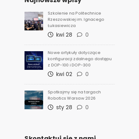
Szkolenie na Politechnice
Rzeszowskiej im. Ignacego
Łukasiewicza
kwi 28
0
Nowe artykuły dotyczące
konfiguracji zdalnego dostępu
z DOP-100 i DOP-300
kwi 02
0
Spotkajmy się na targach
Robotics Warsaw 2026
sty 28
0
Skontaktuj się z nami