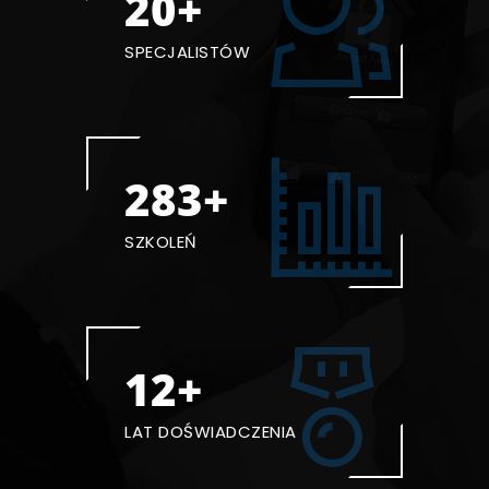
20+
SPECJALISTÓW
300+
SZKOLEŃ
15+
LAT DOŚWIADCZENIA