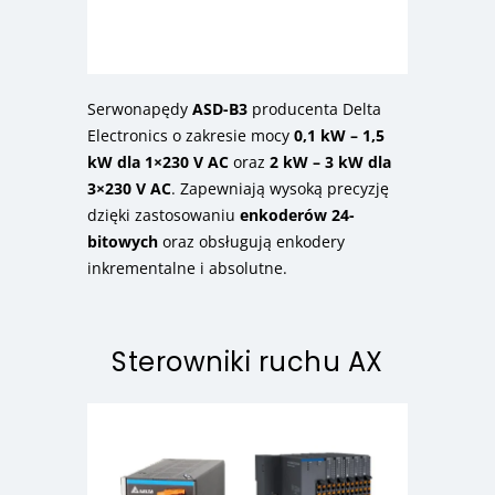
Serwonapędy
ASD-B3
producenta Delta
Electronics o zakresie mocy
0,1 kW – 1,5
kW dla 1×230 V AC
oraz
2 kW – 3 kW dla
3×230 V AC
. Zapewniają wysoką precyzję
dzięki zastosowaniu
enkoderów 24-
bitowych
oraz obsługują enkodery
inkrementalne i absolutne.
Sterowniki ruchu AX