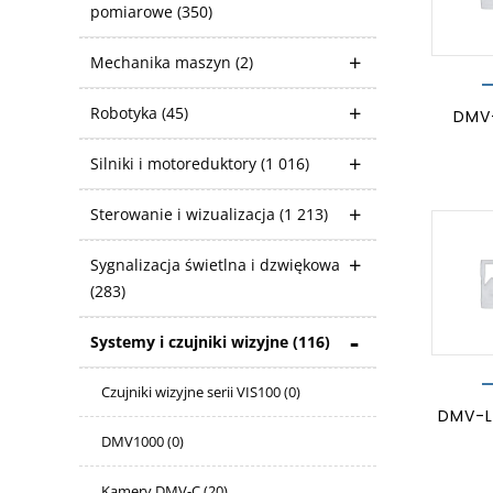
pomiarowe
(350)
Mechanika maszyn
(2)
Robotyka
(45)
DMV
Silniki i motoreduktory
(1 016)
Sterowanie i wizualizacja
(1 213)
Sygnalizacja świetlna i dzwiękowa
(283)
Systemy i czujniki wizyjne
(116)
Czujniki wizyjne serii VIS100
(0)
DMV-L
DMV1000
(0)
Kamery DMV-C
(20)