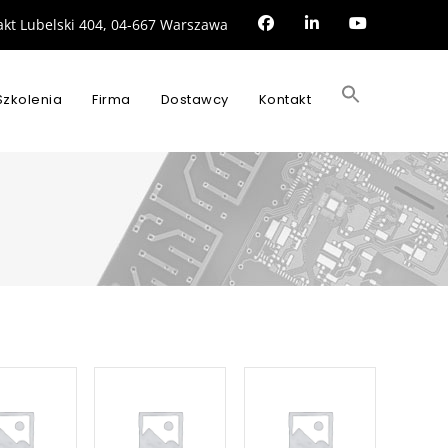
rakt Lubelski 404, 04-667 Warszawa
Search
for:
Szkolenia
Firma
Dostawcy
Kontakt
SEARCH BUTTON