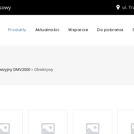
esowy
ul. T
Produkty
Aktualności
Wsparcie
Do pobrania
wizyjny DMV2000
>
Obiektywy