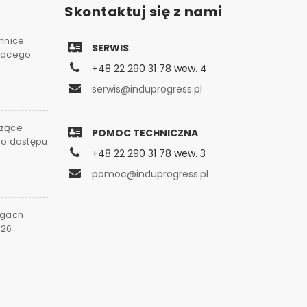
Skontaktuj się z nami
chnice
SERWIS
gnacego
+48 22 290 31 78 wew. 4
serwis@induprogress.pl
czące
POMOC TECHNICZNA
go dostępu
+48 22 290 31 78 wew. 3
0
pomoc@induprogress.pl
rgach
026