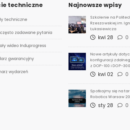
ie techniczne
Najnowsze wpisy
Szkolenie na Polite
ły techniczne
Rzeszowskiej im. I
Łukasiewicza
 często zadawane pytania
kwi 28
0
ały wideo Induprogress
Nowe artykuły doty
larz gwarancyjny
konfiguracji zdalne
z DOP-100 i DOP-30
narz wydarzeń
kwi 02
0
Spotkajmy się na ta
Robotics Warsaw 2
sty 28
0