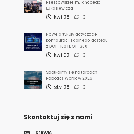
Rzeszowskiej im. Ignacego
Łukasiewicza
kwi 28
0
Nowe artykuły dotyczące
konfiguracji zdalnego dostępu
z DOP-100 i DOP-300
kwi 02
0
Spotkajmy się na targach
Robotics Warsaw 2026
sty 28
0
Skontaktuj się z nami
SERWIS