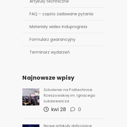
Artykuły techniczne
FAQ – często zadawane pytania
Materiały wideo Induprogress
Formularz gwarancyjny
Terminarz wydarzeń
Najnowsze wpisy
Szkolenie na Politechnice
Rzeszowskiej im. Ignacego
Łukasiewicza
kwi 28
0
Nowe artykuły dotyczące