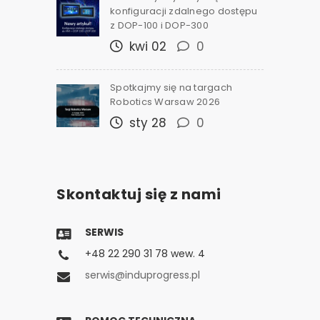
konfiguracji zdalnego dostępu
z DOP-100 i DOP-300
kwi 02
0
Spotkajmy się na targach
Robotics Warsaw 2026
sty 28
0
Skontaktuj się z nami
SERWIS
+48 22 290 31 78 wew. 4
serwis@induprogress.pl