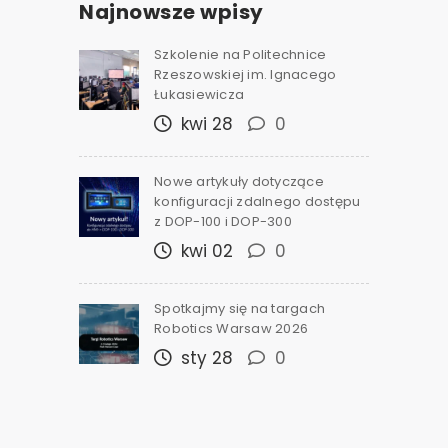
Najnowsze wpisy
Szkolenie na Politechnice
Rzeszowskiej im. Ignacego
Łukasiewicza
kwi 28
0
Nowe artykuły dotyczące
konfiguracji zdalnego dostępu
z DOP-100 i DOP-300
kwi 02
0
Spotkajmy się na targach
Robotics Warsaw 2026
sty 28
0