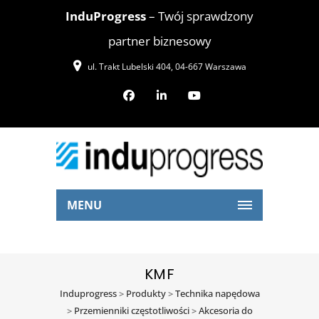
InduProgress
– Twój sprawdzony
partner biznesowy
ul. Trakt Lubelski 404, 04-667 Warszawa
MENU
KMF
Induprogress
>
Produkty
>
Technika napędowa
>
Przemienniki częstotliwości
>
Akcesoria do