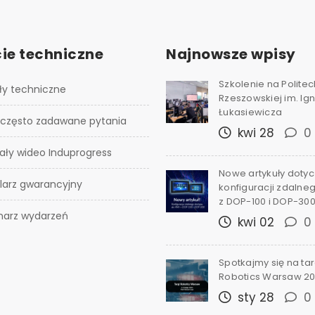
ie techniczne
Najnowsze wpisy
Szkolenie na Polite
ły techniczne
Rzeszowskiej im. I
Łukasiewicza
 często zadawane pytania
kwi 28
0
ały wideo Induprogress
Nowe artykuły doty
larz gwarancyjny
konfiguracji zdalne
z DOP-100 i DOP-30
narz wydarzeń
kwi 02
0
Spotkajmy się na ta
Robotics Warsaw 2
sty 28
0