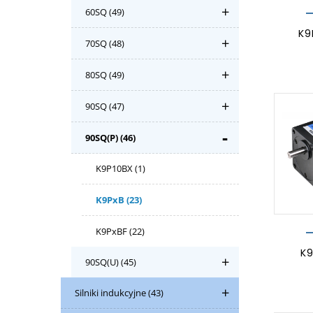
60SQ
(49)
K9
70SQ
(48)
80SQ
(49)
90SQ
(47)
90SQ(P)
(46)
K9P10BX
(1)
K9PxB
(23)
K9PxBF
(22)
K
90SQ(U)
(45)
Silniki indukcyjne
(43)