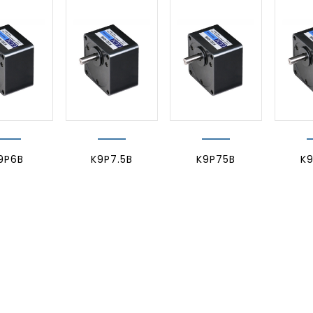
9P6B
K9P7.5B
K9P75B
K