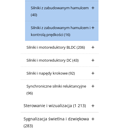
Silniki z zabudowanym hamulcem
(40)
Silniki z zabudowanym hamulcem i
kontrolą prędkości
(16)
Silniki i motoreduktory BLDC
(206)
Silniki i motoreduktory DC
(43)
Silniki i napędy krokowe
(92)
Synchroniczne silniki reluktancyjne
(96)
Sterowanie i wizualizacja
(1 213)
Sygnalizacja świetlna i dzwiękowa
(283)