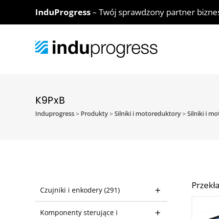
InduProgress
– Twój sprawdzony partner bizn
K9PxB
Induprogress
>
Produkty
>
Silniki i motoreduktory
>
Silniki i 
Przekł
Czujniki i enkodery
(291)
Komponenty sterujące i