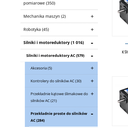
pomiarowe
(350)
Mechanika maszyn
(2)
Robotyka
(45)
Silniki i motoreduktory
(1 016)
K9
Silniki i motoreduktory AC
(579)
Akcesoria
(5)
Kontrolery do silników AC
(30)
Przekładnie kątowe ślimakowe do
silników AC
(21)
Przekładnie proste do silników
AC
(284)