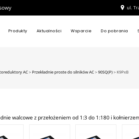
esowy
ul. T
Produkty
Aktualności
Wsparcie
Do pobrania
motoreduktory AC
>
Przekładnie proste do silników AC
>
90SQ(P)
>
K9PxB
adnie walcowe z przełożeniem od 1:3 do 1:180 i kołnierz