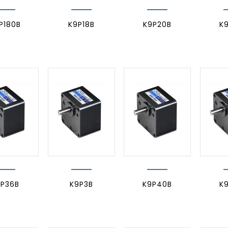
P180B
K9P18B
K9P20B
K
9P36B
K9P3B
K9P40B
K