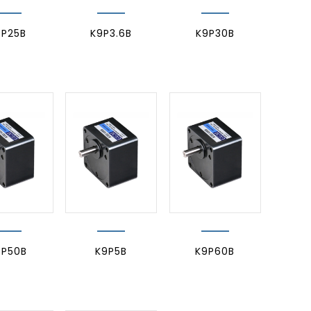
9P25B
K9P3.6B
K9P30B
9P50B
K9P5B
K9P60B