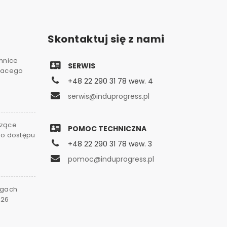
Skontaktuj się z nami
chnice
SERWIS
gnacego
+48 22 290 31 78 wew. 4
serwis@induprogress.pl
czące
POMOC TECHNICZNA
go dostępu
+48 22 290 31 78 wew. 3
0
pomoc@induprogress.pl
rgach
026