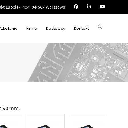
rakt Lubelski 404, 04-667 Warszawa
Search
for:
Szkolenia
Firma
Dostawcy
Kontakt
SEARCH BUTTON
em 90 mm.