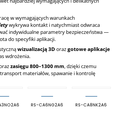
wet najbardziej wymagających i delikatnych
pracę w wymagających warunkach
fety
wykrywa kontakt i natychmiast odwraca
iować indywidualne parametry bezpieczeństwa —
a do specyfiki aplikacji.
istyczną
wizualizacją 3D
oraz
gotowe aplikacje
zas wdrożenia.
oraz
zasięgu 800–1300 mm
, dzięki czemu
transport materiałów, spawanie i kontrolę
A3NO2A6
RS-CA6NG2A6
RS-CA8NK2A6