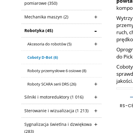
powta
pomiarowe
(350)
kompo
Mechanika maszyn
(2)
Wytrzy
przemy
Robotyka
(45)
ruch, 
prędkoś
Akcesoria do robotów
(5)
Oprogr
do Pick
Coboty D-Bot
(6)
Coboty
Roboty przemysłowe 6 osiowe
(8)
sprawd
jakości.
Roboty SCARA serii DRS
(26)
Silniki i motoreduktory
(1 016)
RS-C
Sterowanie i wizualizacja
(1 213)
Sygnalizacja świetlna i dzwiękowa
(283)