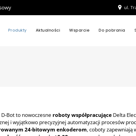
esowy
ul. T
Produkty
Aktualności
Wsparcie
Do pobrania
 D-Bot to nowoczesne
roboty współpracujące
Delta Elec
znej i wyjątkowo precyzyjnej automatyzacji procesów prod
growanym 24-bitowym enkoderom
, coboty zapewniają 