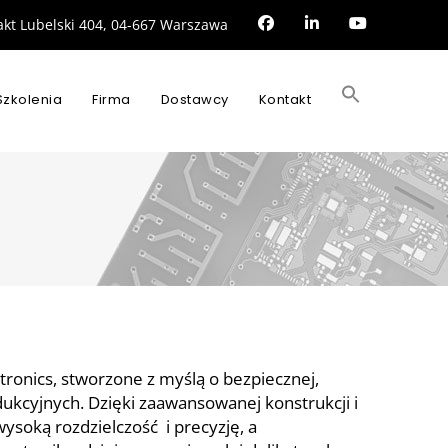
rakt Lubelski 404, 04-667 Warszawa
Search
for:
Szkolenia
Firma
Dostawcy
Kontakt
SEARCH BUTTON
tronics, stworzone z myślą o bezpiecznej,
ukcyjnych. Dzięki zaawansowanej konstrukcji i
wysoką rozdzielczość i precyzję, a