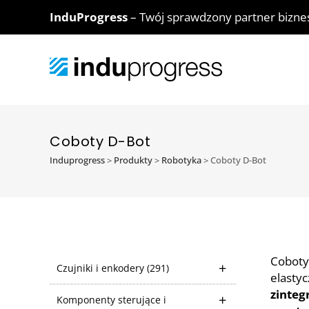
InduProgress
– Twój sprawdzony partner bizn
Coboty D-Bot
Induprogress
>
Produkty
>
Robotyka
>
Coboty D-Bot
Coboty
Czujniki i enkodery
(291)
elastyc
zinte
Komponenty sterujące i