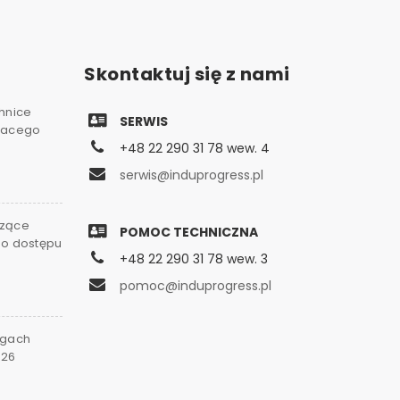
Skontaktuj się z nami
chnice
SERWIS
gnacego
+48 22 290 31 78 wew. 4
serwis@induprogress.pl
czące
POMOC TECHNICZNA
go dostępu
+48 22 290 31 78 wew. 3
0
pomoc@induprogress.pl
rgach
026