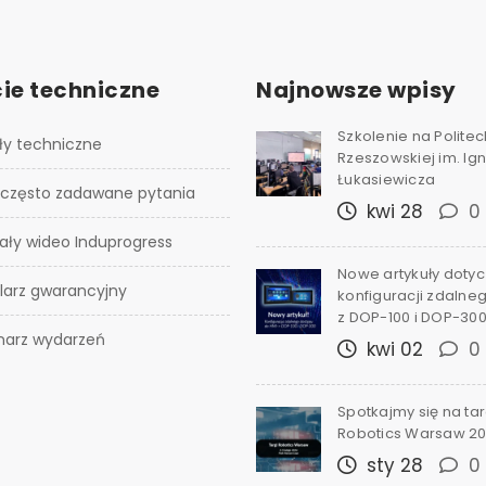
ie techniczne
Najnowsze wpisy
Szkolenie na Polite
ły techniczne
Rzeszowskiej im. I
Łukasiewicza
 często zadawane pytania
kwi 28
0
ały wideo Induprogress
Nowe artykuły doty
larz gwarancyjny
konfiguracji zdalne
z DOP-100 i DOP-30
narz wydarzeń
kwi 02
0
Spotkajmy się na ta
Robotics Warsaw 2
sty 28
0