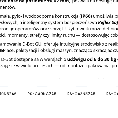
rzalność na poziomie ±0,02 mm
, pozwala na obsługę na
nentów.
mała, pyło- i wodoodporna konstrukcja (
IP66
) umożliwia 
słowych, a inteligentny system bezpieczeństwa
Reflex Sa
chroniąc operatorów oraz sprzęt. Użytkownik może defin
ci, momenty, strefy czy limity ruchu — dostosowując cobot
amowanie D-Bot GUI oferuje intuicyjne środowisko z real
&Place, paletyzacji i obsługi maszyn, znacząco skracając c
 D-Bot dostępne są w wersjach o
udźwigu od 6 do 30 kg
zają się w wielu procesach — od montażu i pakowania, po 
80N62A6
RS-CA0NC2A6
RS-CA3N82A6
RS-C