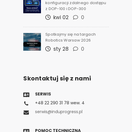
konfiguracji zdalnego dostępu
z DOP-100 i DOP-300
kwi 02
0
Spotkajmy się na targach
Robotics Warsaw 2026
sty 28
0
Skontaktuj się z nami
SERWIS
+48 22 290 31 78 wew. 4
serwis@induprogress.pl
POMOC TECHNICZNA