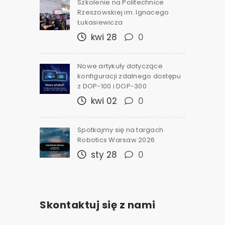
Szkolenie na Politechnice
Rzeszowskiej im. Ignacego
Łukasiewicza
kwi 28
0
Nowe artykuły dotyczące
konfiguracji zdalnego dostępu
z DOP-100 i DOP-300
kwi 02
0
Spotkajmy się na targach
Robotics Warsaw 2026
sty 28
0
Skontaktuj się z nami