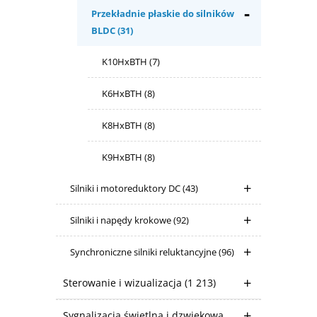
Przekładnie płaskie do silników
BLDC
(31)
K10HxBTH
(7)
K6HxBTH
(8)
K8HxBTH
(8)
K9HxBTH
(8)
Silniki i motoreduktory DC
(43)
Silniki i napędy krokowe
(92)
Synchroniczne silniki reluktancyjne
(96)
Sterowanie i wizualizacja
(1 213)
Sygnalizacja świetlna i dzwiękowa