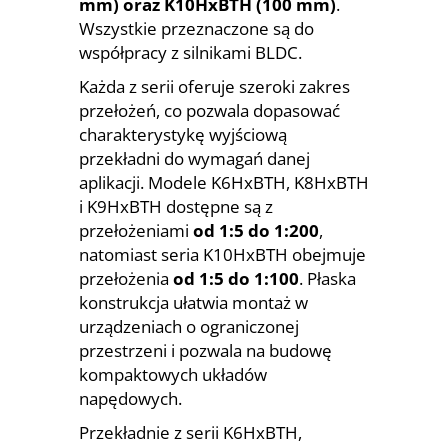
mm) oraz K10HxBTH (100 mm)
.
Wszystkie przeznaczone są do
współpracy z silnikami BLDC.
Każda z serii oferuje szeroki zakres
przełożeń, co pozwala dopasować
charakterystykę wyjściową
przekładni do wymagań danej
aplikacji. Modele K6HxBTH, K8HxBTH
i K9HxBTH dostępne są z
przełożeniami
od 1:5 do 1:200
,
natomiast seria K10HxBTH obejmuje
przełożenia
od 1:5 do 1:100
. Płaska
konstrukcja ułatwia montaż w
urządzeniach o ograniczonej
przestrzeni i pozwala na budowę
kompaktowych układów
napędowych.
Przekładnie z serii K6HxBTH,