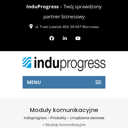
InduProgress
– Twój sprawdzony
partner biznesowy
ul. Trakt Lubelski 404, 04-667 Warszawa
MENU
Moduły komunikacyjne
Induprogress
>
Produkty
>
Urządzenia sieciowe
>
Moduły komunikacyjne