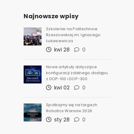
Najnowsze wpisy
Szkolenie na Politechnice
Rzeszowskiej im. Ignacego
Łukasiewicza
kwi 28
0
Nowe artykuły dotyczące
konfiguracji zdalnego dostępu
z DOP-100 i DOP-300
kwi 02
0
Spotkajmy się na targach
Robotics Warsaw 2026
sty 28
0