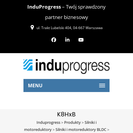
InduProgress
– Twój sprawdzony
partner biznesowy
ul. Trakt Lubelski 404, 04-667 Warszawa
MENU
K8HxB
Induprogress
>
Produkty
>
Silniki i
motoreduktory
>
Silniki i motoreduktory BLDC
>