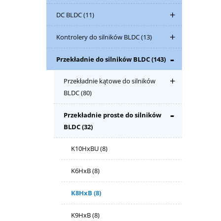
DC BLDC
(11)
Kontrolery do silników BLDC
(13)
Przekładnie do silników BLDC
(143)
Przekładnie kątowe do silników
BLDC
(80)
Przekładnie proste do silników
BLDC
(32)
K10HxBU
(8)
K6HxB
(8)
K8HxB
(8)
K9HxB
(8)