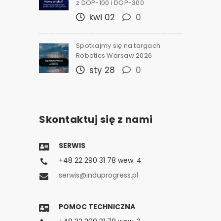
z DOP-100 i DOP-300
kwi 02
0
Spotkajmy się na targach
Robotics Warsaw 2026
sty 28
0
Skontaktuj się z nami
SERWIS
+48 22 290 31 78 wew. 4
serwis@induprogress.pl
POMOC TECHNICZNA