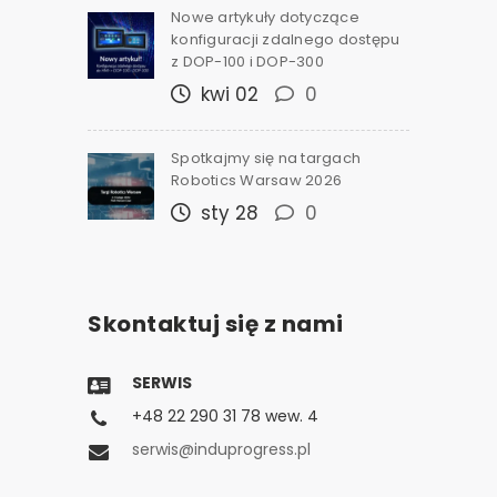
Nowe artykuły dotyczące
konfiguracji zdalnego dostępu
z DOP-100 i DOP-300
kwi 02
0
Spotkajmy się na targach
Robotics Warsaw 2026
sty 28
0
Skontaktuj się z nami
SERWIS
+48 22 290 31 78 wew. 4
serwis@induprogress.pl