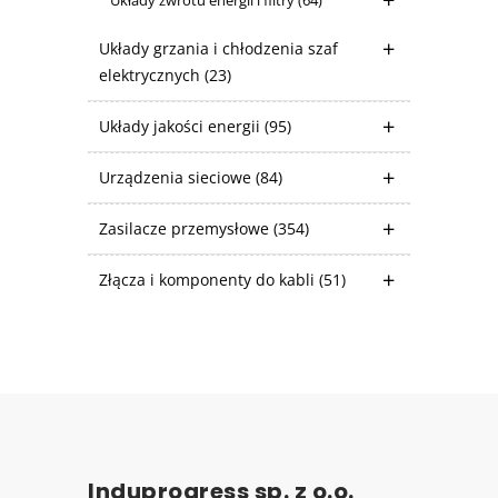
Układy zwrotu energii i filtry
(64)
Układy grzania i chłodzenia szaf
elektrycznych
(23)
Układy jakości energii
(95)
Urządzenia sieciowe
(84)
Zasilacze przemysłowe
(354)
Złącza i komponenty do kabli
(51)
Induprogress sp. z o.o.