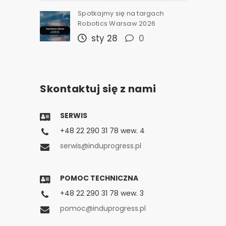
Spotkajmy się na targach
Robotics Warsaw 2026
sty 28
0
Skontaktuj się z nami
SERWIS
+48 22 290 31 78 wew. 4
serwis@induprogress.pl
POMOC TECHNICZNA
+48 22 290 31 78 wew. 3
pomoc@induprogress.pl