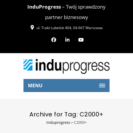
InduProgress
– Twój sprawdzony
partner biznesowy
ul. Trakt Lubelski 404, 04-667 Warszawa
MENU
Archive for Tag: C2000+
Induprogress
>
C2000+