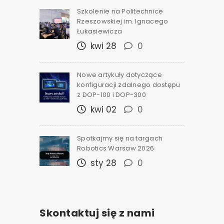
Szkolenie na Politechnice
Rzeszowskiej im. Ignacego
Łukasiewicza
kwi 28
0
Nowe artykuły dotyczące
konfiguracji zdalnego dostępu
z DOP-100 i DOP-300
kwi 02
0
Spotkajmy się na targach
Robotics Warsaw 2026
sty 28
0
Skontaktuj się z nami