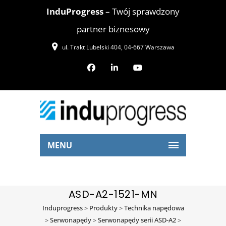
InduProgress
– Twój sprawdzony
partner biznesowy
ul. Trakt Lubelski 404, 04-667 Warszawa
MENU
ASD-A2-1521-MN
Induprogress
>
Produkty
>
Technika napędowa
>
Serwonapędy
>
Serwonapędy serii ASD-A2
>