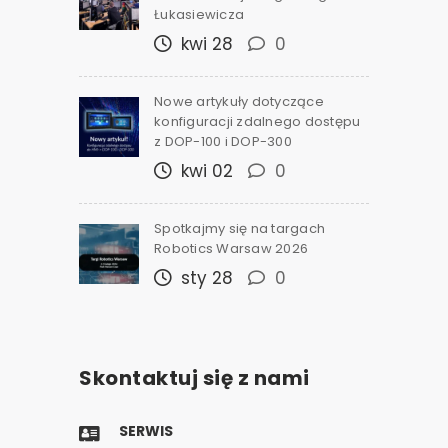
Łukasiewicza
kwi 28
0
Nowe artykuły dotyczące
konfiguracji zdalnego dostępu
z DOP-100 i DOP-300
kwi 02
0
Spotkajmy się na targach
Robotics Warsaw 2026
sty 28
0
Skontaktuj się z nami
SERWIS