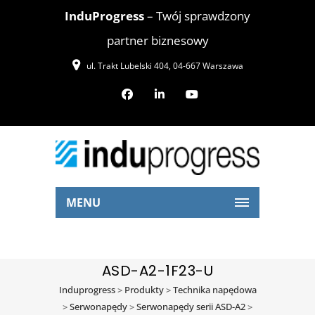
InduProgress
– Twój sprawdzony
partner biznesowy
ul. Trakt Lubelski 404, 04-667 Warszawa
MENU
ASD-A2-1F23-U
Induprogress
>
Produkty
>
Technika napędowa
>
Serwonapędy
>
Serwonapędy serii ASD-A2
>