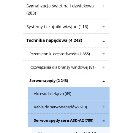
Sygnalizacja świetlna i dzwiękowa
(283)
Systemy i czujniki wizyjne
(116)
Technika napędowa
(4 243)
Przemienniki częstotliwości
(1 855)
Rozwiązania dla branży windowej
(81)
Serwonapędy
(2 243)
Akcesoria i złącza
(69)
Kable do serwonapędów
(513)
Serwonapędy serii ASD-A2
(780)