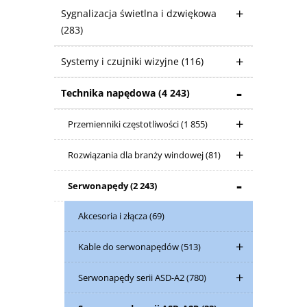
Sygnalizacja świetlna i dzwiękowa
(283)
Systemy i czujniki wizyjne
(116)
Technika napędowa
(4 243)
Przemienniki częstotliwości
(1 855)
Rozwiązania dla branży windowej
(81)
Serwonapędy
(2 243)
Akcesoria i złącza
(69)
Kable do serwonapędów
(513)
Serwonapędy serii ASD-A2
(780)