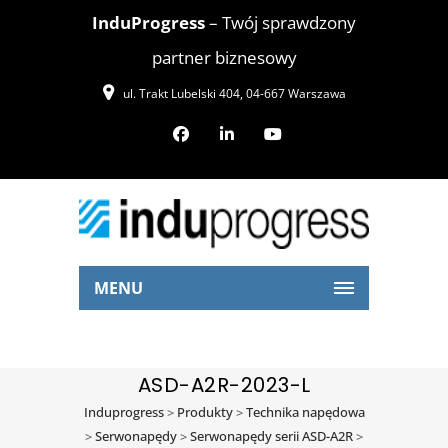
InduProgress
– Twój sprawdzony
partner biznesowy
ul. Trakt Lubelski 404, 04-667 Warszawa
MENU
ASD-A2R-2023-L
Induprogress
>
Produkty
>
Technika napędowa
>
Serwonapędy
>
Serwonapędy serii ASD-A2R
>