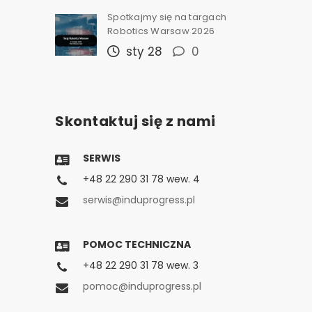
Spotkajmy się na targach
Robotics Warsaw 2026
sty 28
0
Skontaktuj się z nami
SERWIS
+48 22 290 31 78 wew. 4
serwis@induprogress.pl
POMOC TECHNICZNA
+48 22 290 31 78 wew. 3
pomoc@induprogress.pl