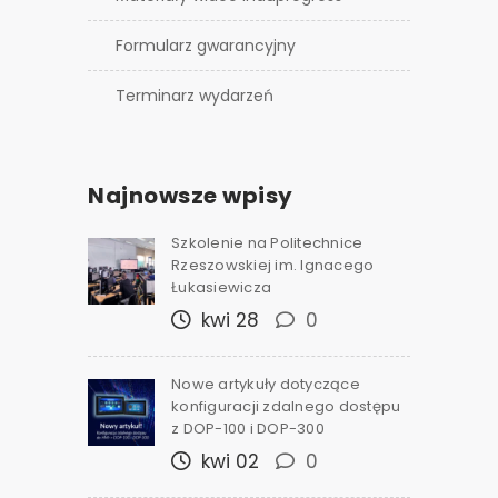
Formularz gwarancyjny
Terminarz wydarzeń
Najnowsze wpisy
Szkolenie na Politechnice
Rzeszowskiej im. Ignacego
Łukasiewicza
kwi 28
0
Nowe artykuły dotyczące
konfiguracji zdalnego dostępu
z DOP-100 i DOP-300
kwi 02
0