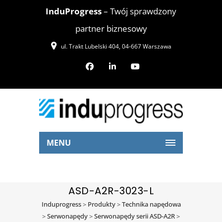
InduProgress
– Twój sprawdzony
partner biznesowy
ul. Trakt Lubelski 404, 04-667 Warszawa
MENU
ASD-A2R-3023-L
Induprogress
>
Produkty
>
Technika napędowa
>
Serwonapędy
>
Serwonapędy serii ASD-A2R
>