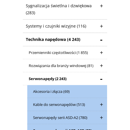
Sygnalizacja świetlna i dzwiękowa
(283)
Systemy i czujniki wizyjne
(116)
Technika napędowa
(4 243)
Przemienniki częstotliwości
(1 855)
Rozwiązania dla branży windowej
(81)
Serwonapędy
(2 243)
Akcesoria i złącza
(69)
Kable do serwonapędów
(513)
Serwonapędy serii ASD-A2
(780)