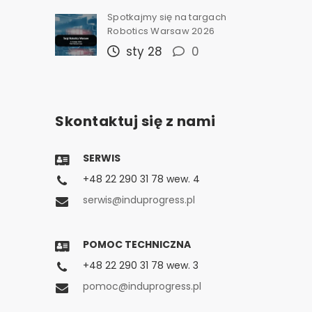
Spotkajmy się na targach
Robotics Warsaw 2026
sty 28
0
Skontaktuj się z nami
SERWIS
+48 22 290 31 78 wew. 4
serwis@induprogress.pl
POMOC TECHNICZNA
+48 22 290 31 78 wew. 3
pomoc@induprogress.pl