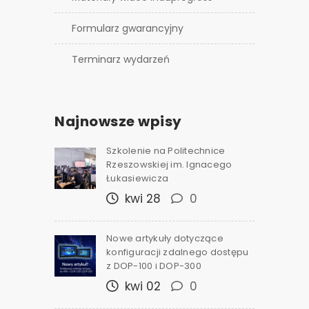
Formularz gwarancyjny
Terminarz wydarzeń
Najnowsze wpisy
Szkolenie na Politechnice
Rzeszowskiej im. Ignacego
Łukasiewicza
kwi 28
0
Nowe artykuły dotyczące
konfiguracji zdalnego dostępu
z DOP-100 i DOP-300
kwi 02
0