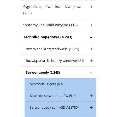
Sygnalizacja świetlna i dzwiękowa
(283)
Systemy i czujniki wizyjne
(116)
Technika napędowa
(4 243)
Przemienniki częstotliwości
(1 855)
Rozwiązania dla branży windowej
(81)
Serwonapędy
(2 243)
Akcesoria i złącza
(69)
Kable do serwonapędów
(513)
Serwonapędy serii ASD-A2
(780)