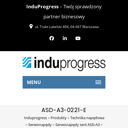
InduProgress
– Twój sprawdzony
partner biznesowy
ul. Trakt Lubelski 404, 04-667 Warszawa
MENU
ASD-A3-0221-E
Induprogress
>
Produkty
>
Technika napędowa
>
Serwonapędy
>
Serwonapędy serii ASD-A3
>