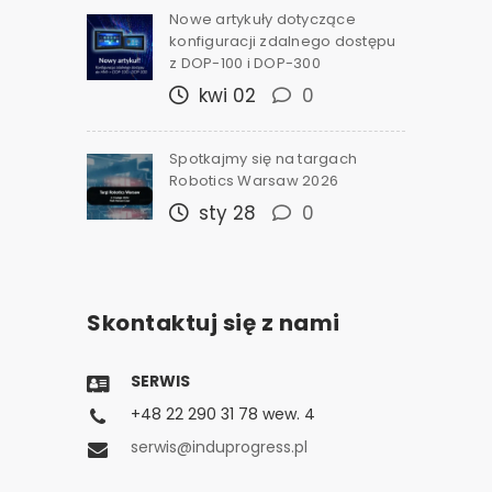
Nowe artykuły dotyczące
konfiguracji zdalnego dostępu
z DOP-100 i DOP-300
kwi 02
0
Spotkajmy się na targach
Robotics Warsaw 2026
sty 28
0
Skontaktuj się z nami
SERWIS
+48 22 290 31 78 wew. 4
serwis@induprogress.pl