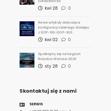
Łukasiewicza
kwi 28
0
Nowe artykuły dotyczące
konfiguracji zdalnego dostępu
z DOP-100 i DOP-300
kwi 02
0
Spotkajmy się na targach
Robotics Warsaw 2026
sty 28
0
Skontaktuj się z nami
SERWIS