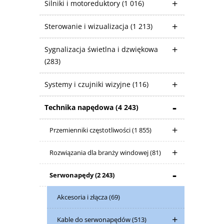
Silniki i motoreduktory
(1 016)
Sterowanie i wizualizacja
(1 213)
Sygnalizacja świetlna i dzwiękowa
(283)
Systemy i czujniki wizyjne
(116)
Technika napędowa
(4 243)
Przemienniki częstotliwości
(1 855)
Rozwiązania dla branży windowej
(81)
Serwonapędy
(2 243)
Akcesoria i złącza
(69)
Kable do serwonapędów
(513)