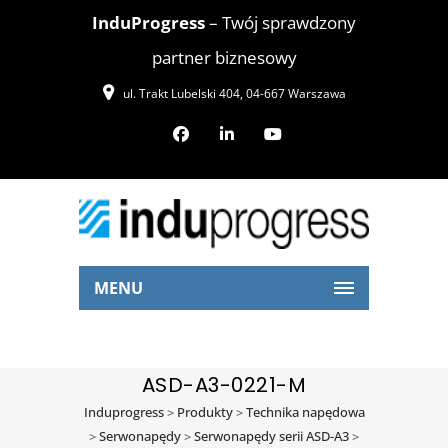
InduProgress
– Twój sprawdzony
partner biznesowy
ul. Trakt Lubelski 404, 04-667 Warszawa
MENU
ASD-A3-0221-M
Induprogress
>
Produkty
>
Technika napędowa
>
Serwonapędy
>
Serwonapędy serii ASD-A3
>