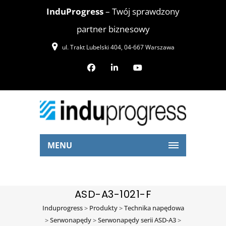
InduProgress
– Twój sprawdzony
partner biznesowy
ul. Trakt Lubelski 404, 04-667 Warszawa
MENU
ASD-A3-1021-F
Induprogress
>
Produkty
>
Technika napędowa
>
Serwonapędy
>
Serwonapędy serii ASD-A3
>