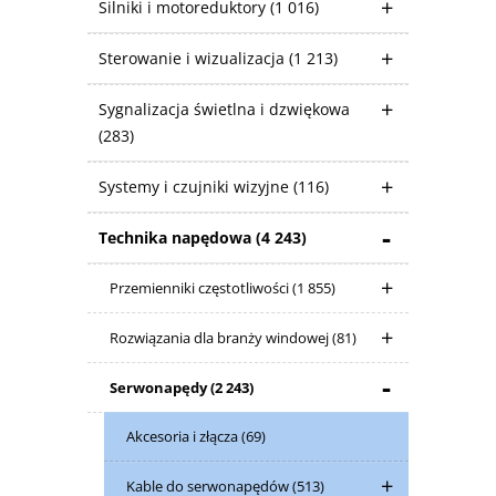
Silniki i motoreduktory
(1 016)
Sterowanie i wizualizacja
(1 213)
Sygnalizacja świetlna i dzwiękowa
(283)
Systemy i czujniki wizyjne
(116)
Technika napędowa
(4 243)
Przemienniki częstotliwości
(1 855)
Rozwiązania dla branży windowej
(81)
Serwonapędy
(2 243)
Akcesoria i złącza
(69)
Kable do serwonapędów
(513)