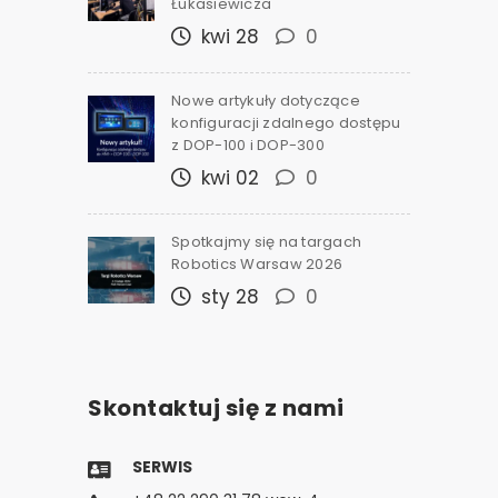
Łukasiewicza
kwi 28
0
Nowe artykuły dotyczące
konfiguracji zdalnego dostępu
z DOP-100 i DOP-300
kwi 02
0
Spotkajmy się na targach
Robotics Warsaw 2026
sty 28
0
Skontaktuj się z nami
SERWIS