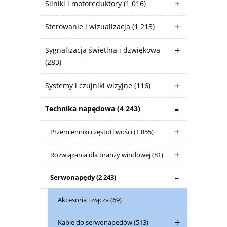
Silniki i motoreduktory
(1 016)
Sterowanie i wizualizacja
(1 213)
Sygnalizacja świetlna i dzwiękowa
(283)
Systemy i czujniki wizyjne
(116)
Technika napędowa
(4 243)
Przemienniki częstotliwości
(1 855)
Rozwiązania dla branży windowej
(81)
Serwonapędy
(2 243)
Akcesoria i złącza
(69)
Kable do serwonapędów
(513)