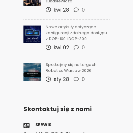
Łukasiewicza
kwi 28
0
Nowe artykuły dotyczące
konfiguracji zdalnego dostępu
z DOP-100 i DOP-300
kwi 02
0
Spotkajmy się na targach
Robotics Warsaw 2026
sty 28
0
Skontaktuj się z nami
SERWIS