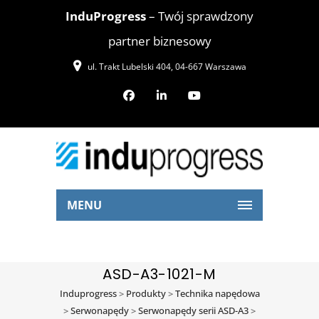
InduProgress
– Twój sprawdzony
partner biznesowy
ul. Trakt Lubelski 404, 04-667 Warszawa
MENU
ASD-A3-1021-M
Induprogress
>
Produkty
>
Technika napędowa
>
Serwonapędy
>
Serwonapędy serii ASD-A3
>