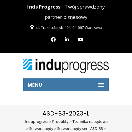
InduProgress
– Twój sprawdzony
partner biznesowy
ul. Trakt Lubelski 404, 04-667 Warszawa
MENU
ASD-B3-2023-L
Induprogress
>
Produkty
>
Technika napędowa
>
Serwonapędy
>
Serwonapędy serii ASD-B3
>