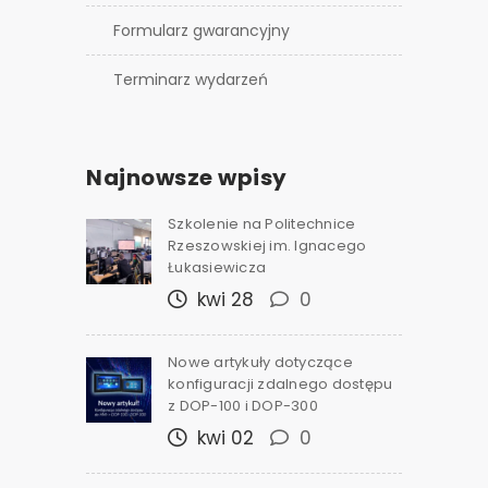
Formularz gwarancyjny
Terminarz wydarzeń
Najnowsze wpisy
Szkolenie na Politechnice
Rzeszowskiej im. Ignacego
Łukasiewicza
kwi 28
0
Nowe artykuły dotyczące
konfiguracji zdalnego dostępu
z DOP-100 i DOP-300
kwi 02
0