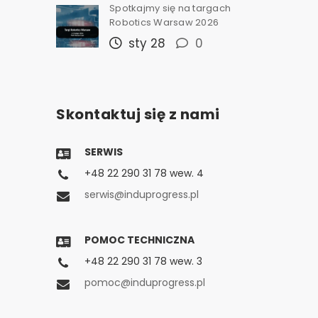
Spotkajmy się na targach
Robotics Warsaw 2026
sty 28
0
Skontaktuj się z nami
SERWIS
+48 22 290 31 78 wew. 4
serwis@induprogress.pl
POMOC TECHNICZNA
+48 22 290 31 78 wew. 3
pomoc@induprogress.pl