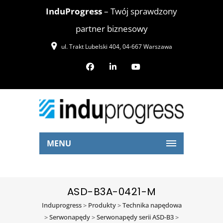
InduProgress
– Twój sprawdzony
partner biznesowy
ul. Trakt Lubelski 404, 04-667 Warszawa
MENU
ASD-B3A-0421-M
Induprogress
>
Produkty
>
Technika napędowa
>
Serwonapędy
>
Serwonapędy serii ASD-B3
>