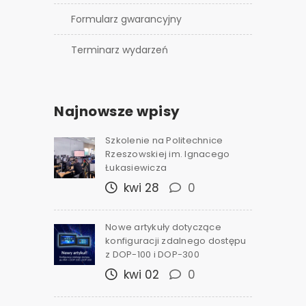
Formularz gwarancyjny
Terminarz wydarzeń
Najnowsze wpisy
Szkolenie na Politechnice
Rzeszowskiej im. Ignacego
Łukasiewicza
kwi 28
0
Nowe artykuły dotyczące
konfiguracji zdalnego dostępu
z DOP-100 i DOP-300
kwi 02
0