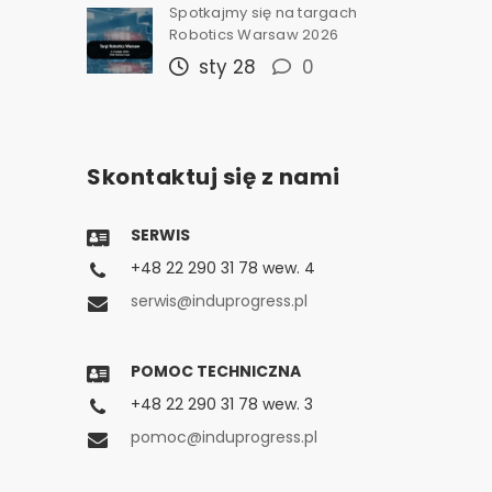
Spotkajmy się na targach
Robotics Warsaw 2026
sty 28
0
Skontaktuj się z nami
SERWIS
+48 22 290 31 78 wew. 4
serwis@induprogress.pl
POMOC TECHNICZNA
+48 22 290 31 78 wew. 3
pomoc@induprogress.pl