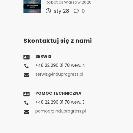
Robotics Warsaw 2026
sty 28
0
Skontaktuj się z nami
SERWIS
+48 22 290 31 78 wew. 4
serwis@induprogress.pl
POMOC TECHNICZNA
+48 22 290 31 78 wew. 3
pomoc@induprogress.pl