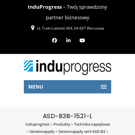
InduProgress
– Twój sprawdzony
partner biznesowy
ul. Trakt Lubelski 404, 04-667 Warszawa
MENU
ASD-B3B-1521-L
Induprogress
>
Produkty
>
Technika napędowa
>
Serwonapędy
>
Serwonapędy serii ASD-B3
>