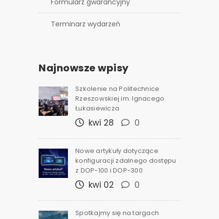
Formularz gwarancyjny
Terminarz wydarzeń
Najnowsze wpisy
Szkolenie na Politechnice
Rzeszowskiej im. Ignacego
Łukasiewicza
kwi 28
0
Nowe artykuły dotyczące
konfiguracji zdalnego dostępu
z DOP-100 i DOP-300
kwi 02
0
Spotkajmy się na targach