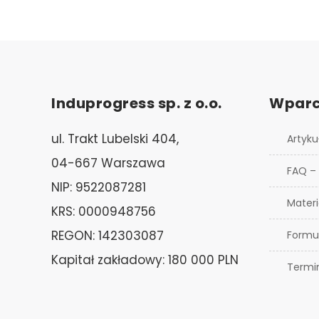
Induprogress sp. z o.o.
Wparc
ul. Trakt Lubelski 404,
Artyku
04-667 Warszawa
FAQ –
NIP: 9522087281
Materi
KRS: 0000948756
REGON: 142303087
Formu
Kapitał zakładowy: 180 000 PLN
Termi