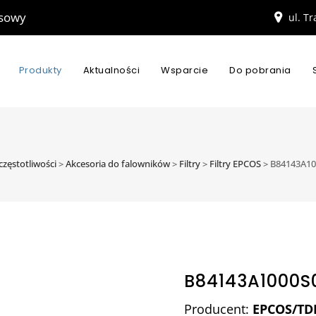
esowy
ul. T
Produkty
Aktualności
Wsparcie
Do pobrania
częstotliwości
>
Akcesoria do falowników
>
Filtry
>
Filtry EPCOS
>
B84143A10
B84143A1000S
Producent:
EPCOS/TD