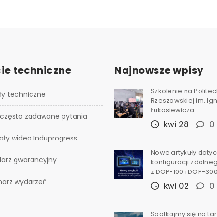
ie techniczne
Najnowsze wpisy
Szkolenie na Polite
ły techniczne
Rzeszowskiej im. I
Łukasiewicza
 często zadawane pytania
kwi 28
0
ały wideo Induprogress
Nowe artykuły doty
larz gwarancyjny
konfiguracji zdalne
z DOP-100 i DOP-30
narz wydarzeń
kwi 02
0
Spotkajmy się na ta