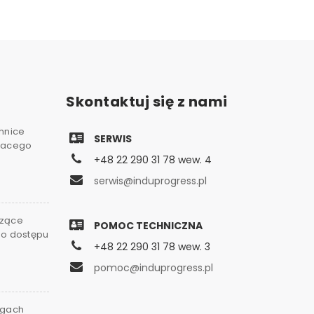
Skontaktuj się z nami
chnice
SERWIS
gnacego
+48 22 290 31 78 wew. 4
serwis@induprogress.pl
czące
POMOC TECHNICZNA
go dostępu
+48 22 290 31 78 wew. 3
0
pomoc@induprogress.pl
rgach