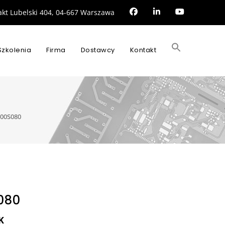
rakt Lubelski 404, 04-667 Warszawa
Search
for:
Szkolenia
Firma
Dostawcy
Kontakt
SEARCH BUTTON
00S080
080
K