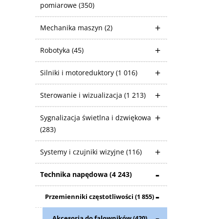
pomiarowe
(350)
Mechanika maszyn
(2)
Robotyka
(45)
Silniki i motoreduktory
(1 016)
Sterowanie i wizualizacja
(1 213)
Sygnalizacja świetlna i dzwiękowa
(283)
Systemy i czujniki wizyjne
(116)
Technika napędowa
(4 243)
Przemienniki częstotliwości
(1 855)
Akcesoria do falowników
(420)