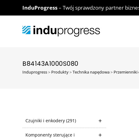
InduProgress
– Twój sprawdzony partner bizn
B84143A1000S080
Induprogress
>
Produkty
>
Technika napędowa
>
Przemienniki 
Czujniki i enkodery
(291)
Komponenty sterujące i