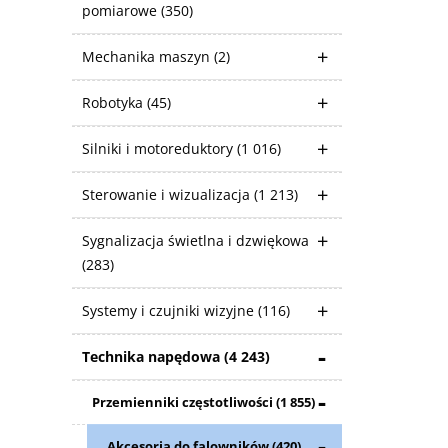
pomiarowe
(350)
Mechanika maszyn
(2)
Robotyka
(45)
Silniki i motoreduktory
(1 016)
Sterowanie i wizualizacja
(1 213)
Sygnalizacja świetlna i dzwiękowa
(283)
Systemy i czujniki wizyjne
(116)
Technika napędowa
(4 243)
Przemienniki częstotliwości
(1 855)
Akcesoria do falowników
(420)