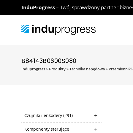
InduProgress
– Twój sprawdzony partner bizn
B84143B0600S080
Induprogress
>
Produkty
>
Technika napędowa
>
Przemienniki 
Czujniki i enkodery
(291)
Komponenty sterujące i