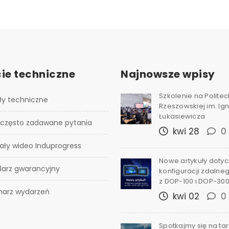
ie techniczne
Najnowsze wpisy
Szkolenie na Polite
ły techniczne
Rzeszowskiej im. I
Łukasiewicza
 często zadawane pytania
kwi 28
0
ały wideo Induprogress
Nowe artykuły doty
larz gwarancyjny
konfiguracji zdalne
z DOP-100 i DOP-30
narz wydarzeń
kwi 02
0
Spotkajmy się na ta