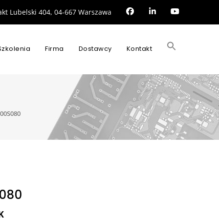
rakt Lubelski 404, 04-667 Warszawa
Search
for:
Szkolenia
Firma
Dostawcy
Kontakt
SEARCH BUTTON
00S080
080
K