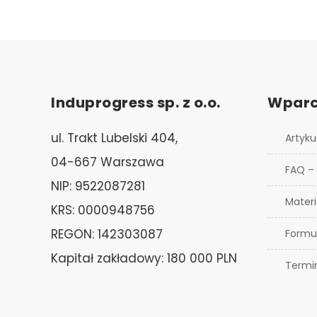
Induprogress sp. z o.o.
Wparc
ul. Trakt Lubelski 404,
Artyku
04-667 Warszawa
FAQ –
NIP: 9522087281
Materi
KRS: 0000948756
REGON: 142303087
Formu
Kapitał zakładowy: 180 000 PLN
Termi