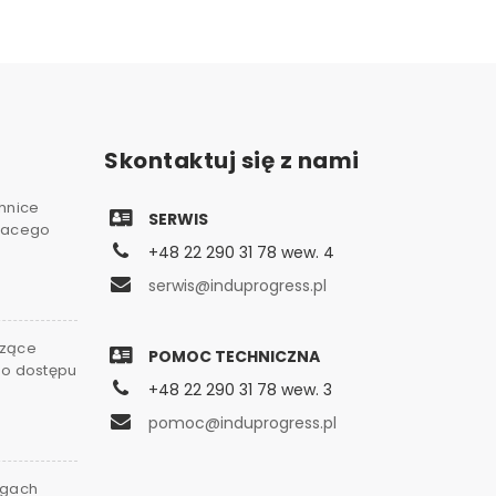
Skontaktuj się z nami
chnice
SERWIS
gnacego
+48 22 290 31 78 wew. 4
serwis@induprogress.pl
czące
POMOC TECHNICZNA
go dostępu
+48 22 290 31 78 wew. 3
0
pomoc@induprogress.pl
rgach