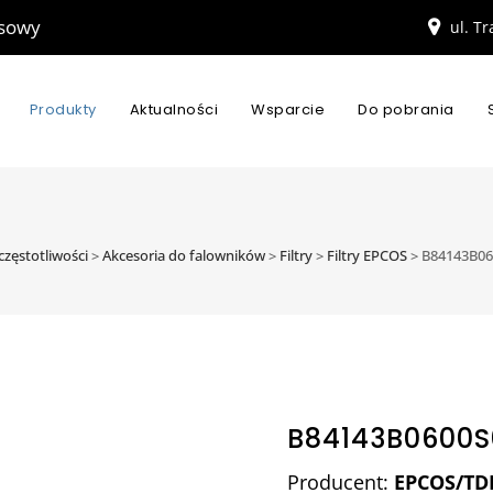
esowy
ul. T
Produkty
Aktualności
Wsparcie
Do pobrania
częstotliwości
>
Akcesoria do falowników
>
Filtry
>
Filtry EPCOS
>
B84143B06
B84143B0600S
Producent:
EPCOS/TD