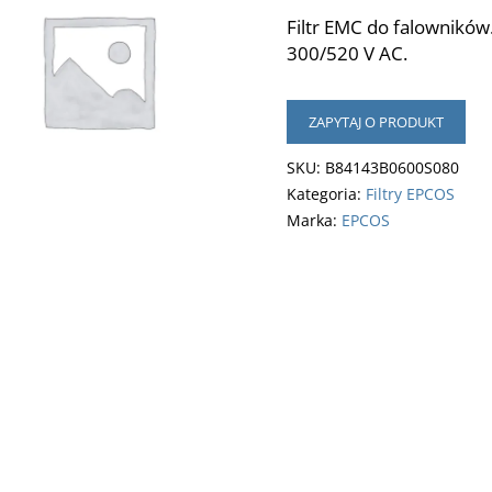
Filtr EMC do falownikó
300/520 V AC.
ZAPYTAJ O PRODUKT
SKU:
B84143B0600S080
Kategoria:
Filtry EPCOS
Marka:
EPCOS