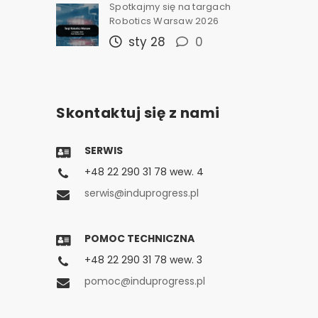
Spotkajmy się na targach
Robotics Warsaw 2026
sty 28
0
Skontaktuj się z nami
SERWIS
+48 22 290 31 78 wew. 4
serwis@induprogress.pl
POMOC TECHNICZNA
+48 22 290 31 78 wew. 3
pomoc@induprogress.pl