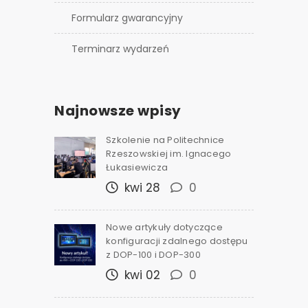
Formularz gwarancyjny
Terminarz wydarzeń
Najnowsze wpisy
Szkolenie na Politechnice
Rzeszowskiej im. Ignacego
Łukasiewicza
kwi 28
0
Nowe artykuły dotyczące
konfiguracji zdalnego dostępu
z DOP-100 i DOP-300
kwi 02
0