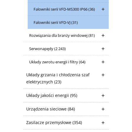
Falowniki serii VFD-MS300 IP66
(36)
Falowniki serii VFD-VJ
(31)
Rozwiązania dla branży windowej
(81)
Serwonapędy
(2 243)
Układy zwrotu energii i filtry
(64)
Układy grzania i chłodzenia szaf
elektrycznych
(23)
Układy jakości energii
(95)
Urządzenia sieciowe
(84)
Zasilacze przemysłowe
(354)