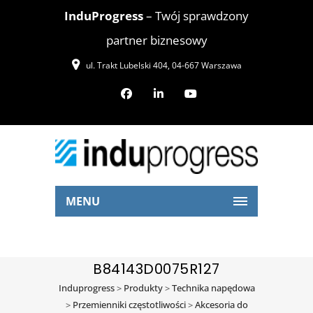
InduProgress
– Twój sprawdzony
partner biznesowy
ul. Trakt Lubelski 404, 04-667 Warszawa
MENU
B84143D0075R127
Induprogress
>
Produkty
>
Technika napędowa
>
Przemienniki częstotliwości
>
Akcesoria do