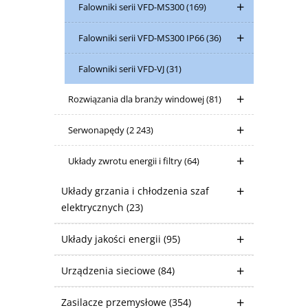
Falowniki serii VFD-MS300
(169)
Falowniki serii VFD-MS300 IP66
(36)
Falowniki serii VFD-VJ
(31)
Rozwiązania dla branży windowej
(81)
Serwonapędy
(2 243)
Układy zwrotu energii i filtry
(64)
Układy grzania i chłodzenia szaf
elektrycznych
(23)
Układy jakości energii
(95)
Urządzenia sieciowe
(84)
Zasilacze przemysłowe
(354)