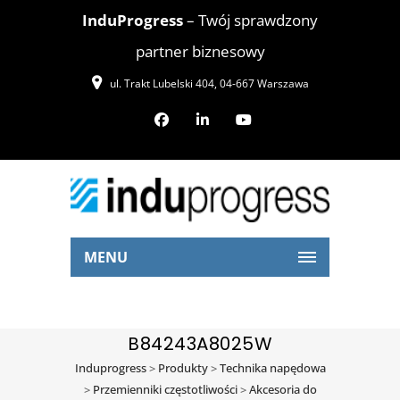
InduProgress
– Twój sprawdzony
partner biznesowy
ul. Trakt Lubelski 404, 04-667 Warszawa
MENU
B84243A8025W
Induprogress
>
Produkty
>
Technika napędowa
>
Przemienniki częstotliwości
>
Akcesoria do