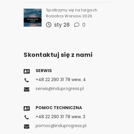
Spotkajmy się na targach
Robotics Warsaw 2026
sty 28
0
Skontaktuj się z nami
SERWIS
+48 22 290 31 78 wew. 4
serwis@induprogress.pl
POMOC TECHNICZNA
+48 22 290 31 78 wew. 3
pomoc@induprogress.pl