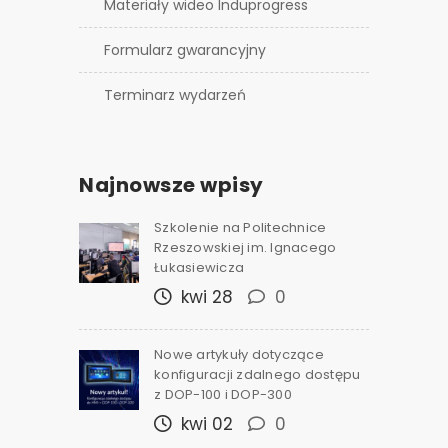
Materiały wideo Induprogress
Formularz gwarancyjny
Terminarz wydarzeń
Najnowsze wpisy
Szkolenie na Politechnice
Rzeszowskiej im. Ignacego
Łukasiewicza
kwi 28
0
Nowe artykuły dotyczące
konfiguracji zdalnego dostępu
z DOP-100 i DOP-300
kwi 02
0