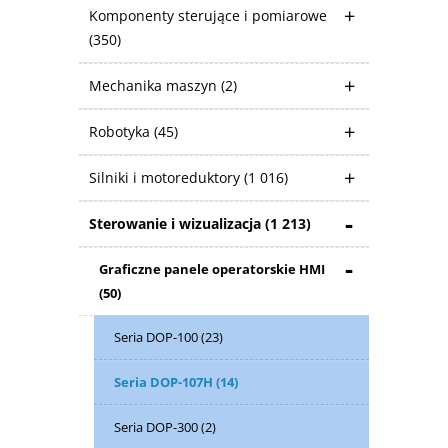
Komponenty sterujące i pomiarowe
(350)
Mechanika maszyn
(2)
Robotyka
(45)
Silniki i motoreduktory
(1 016)
Sterowanie i wizualizacja
(1 213)
Graficzne panele operatorskie HMI
(50)
Seria DOP-100
(23)
Seria DOP-107H
(14)
Seria DOP-300
(2)