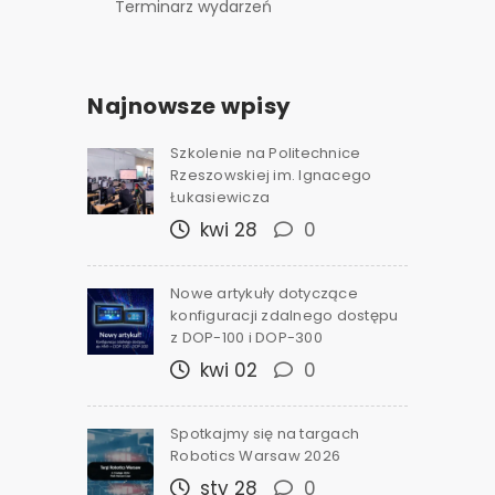
Terminarz wydarzeń
Najnowsze wpisy
Szkolenie na Politechnice
Rzeszowskiej im. Ignacego
Łukasiewicza
kwi 28
0
Nowe artykuły dotyczące
konfiguracji zdalnego dostępu
z DOP-100 i DOP-300
kwi 02
0
Spotkajmy się na targach
Robotics Warsaw 2026
sty 28
0