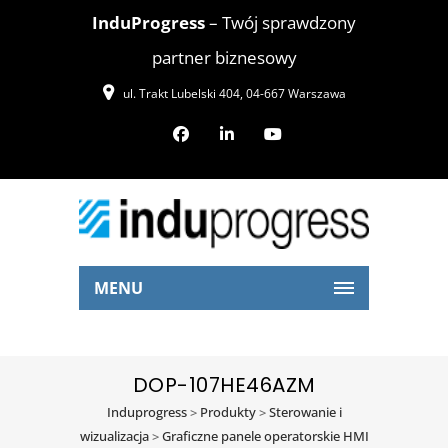
InduProgress
– Twój sprawdzony
partner biznesowy
ul. Trakt Lubelski 404, 04-667 Warszawa
MENU
DOP-107HE46AZM
Induprogress
>
Produkty
>
Sterowanie i
wizualizacja
>
Graficzne panele operatorskie HMI