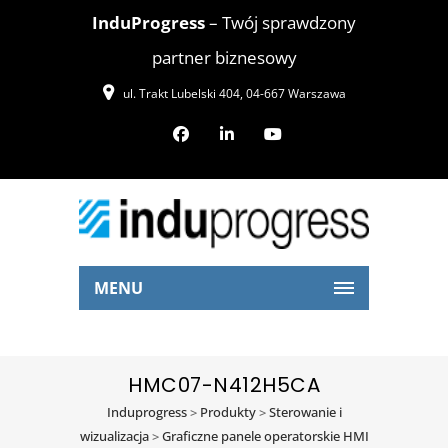
InduProgress
– Twój sprawdzony
partner biznesowy
ul. Trakt Lubelski 404, 04-667 Warszawa
MENU
HMC07-N412H5CA
Induprogress
>
Produkty
>
Sterowanie i
wizualizacja
>
Graficzne panele operatorskie HMI