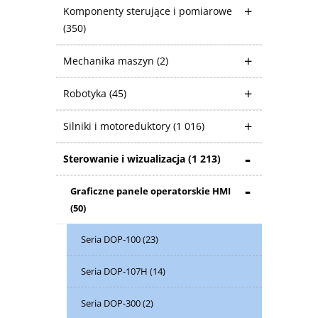
Komponenty sterujące i pomiarowe
(350)
Mechanika maszyn
(2)
Robotyka
(45)
Silniki i motoreduktory
(1 016)
Sterowanie i wizualizacja
(1 213)
Graficzne panele operatorskie HMI
(50)
Seria DOP-100
(23)
Seria DOP-107H
(14)
Seria DOP-300
(2)