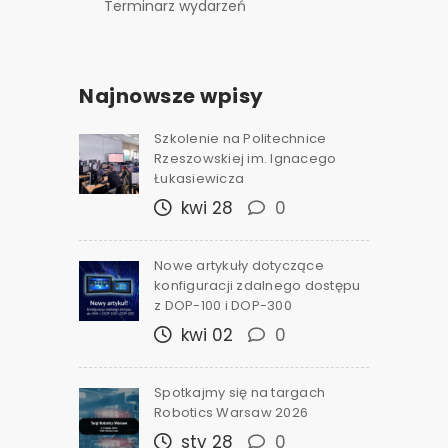
Terminarz wydarzeń
Najnowsze wpisy
Szkolenie na Politechnice
Rzeszowskiej im. Ignacego
Łukasiewicza
kwi 28
0
Nowe artykuły dotyczące
konfiguracji zdalnego dostępu
z DOP-100 i DOP-300
kwi 02
0
Spotkajmy się na targach
Robotics Warsaw 2026
sty 28
0