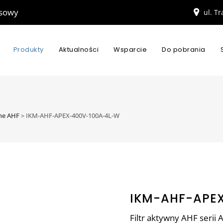
esowy
ul. T
Produkty
Aktualności
Wsparcie
Do pobrania
wne AHF
>
IKM-AHF-APEX-400V-100A-4L-W
IKM-AHF-APE
Filtr aktywny AHF serii