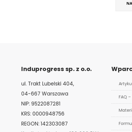
NA
Induprogress sp. z o.o.
Wparc
ul. Trakt Lubelski 404,
Artyku
04-667 Warszawa
FAQ –
NIP: 9522087281
Materi
KRS: 0000948756
REGON: 142303087
Formu