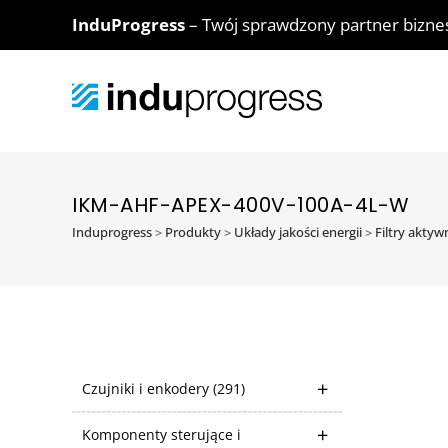
InduProgress
– Twój sprawdzony partner bizn
IKM-AHF-APEX-400V-100A-4L-W
Induprogress
>
Produkty
>
Układy jakości energii
>
Filtry akty
Czujniki i enkodery
(291)
Komponenty sterujące i