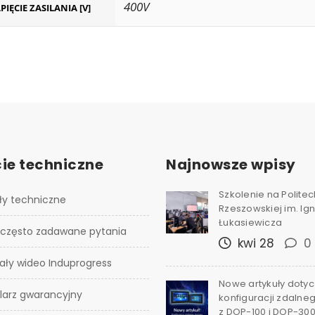
400V
PIĘCIE ZASILANIA [V]
ie techniczne
Najnowsze wpisy
Szkolenie na Polite
ły techniczne
Rzeszowskiej im. I
Łukasiewicza
 często zadawane pytania
kwi 28
0
ały wideo Induprogress
Nowe artykuły doty
larz gwarancyjny
konfiguracji zdalne
z DOP-100 i DOP-30