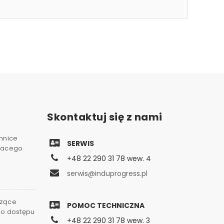
Skontaktuj się z nami
chnice
SERWIS
gnacego
+48 22 290 31 78 wew. 4
serwis@induprogress.pl
czące
POMOC TECHNICZNA
go dostępu
+48 22 290 31 78 wew. 3
0