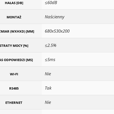
≤60dB
HAŁAS [DB]
Naścienny
MONTAŻ
680x530x200
MIAR (WXHXD) [MM]
≤2.5%
STRATY MOCY [%]
≤5ms
AS ODPOWIEDZI [MS]
Nie
WI-FI
Tak
RS485
Nie
ETHERNET