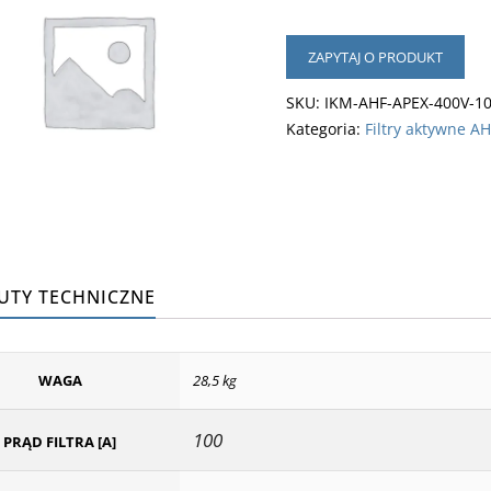
ZAPYTAJ O PRODUKT
SKU:
IKM-AHF-APEX-400V-1
Kategoria:
Filtry aktywne A
UTY TECHNICZNE
WAGA
28,5 kg
100
PRĄD FILTRA [A]