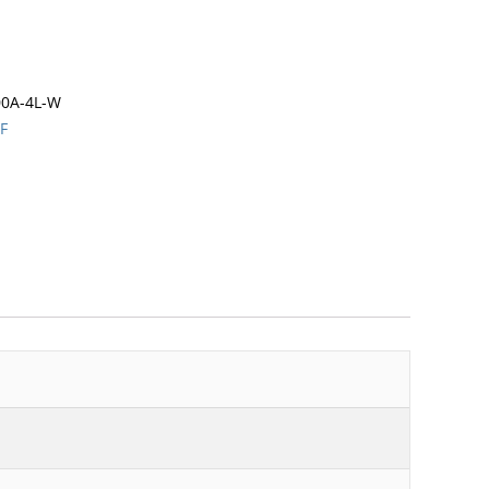
00A-4L-W
HF