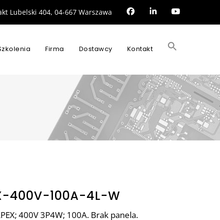
rakt Lubelski 404, 04-667 Warszawa
Search
for:
Szkolenia
Firma
Dostawcy
Kontakt
SEARCH BUTTON
X-400V-100A-4L-W
 APEX; 400V 3P4W; 100A. Brak panela.