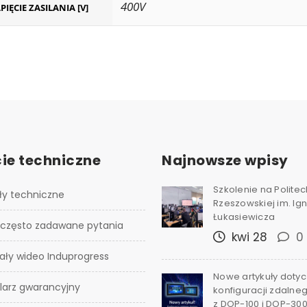
400V
PIĘCIE ZASILANIA [V]
ie techniczne
Najnowsze wpisy
Szkolenie na Polite
ły techniczne
Rzeszowskiej im. I
Łukasiewicza
 często zadawane pytania
kwi 28
0
ały wideo Induprogress
Nowe artykuły doty
larz gwarancyjny
konfiguracji zdalne
z DOP-100 i DOP-30