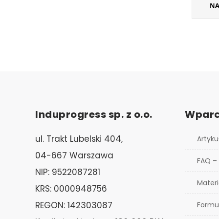
NA
Induprogress sp. z o.o.
Wparc
ul. Trakt Lubelski 404,
Artyku
04-667 Warszawa
FAQ –
NIP: 9522087281
Materi
KRS: 0000948756
REGON: 142303087
Formu