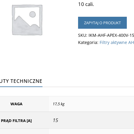
10 cali.
ZAPYTAJ O PRODUKT
SKU:
IKM-AHF-APEX-400V-1
Kategoria:
Filtry aktywne A
UTY TECHNICZNE
WAGA
17,5 kg
15
PRĄD FILTRA [A]