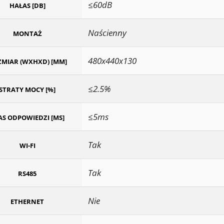
≤60dB
HAŁAS [DB]
Naścienny
MONTAŻ
480x440x130
MIAR (WXHXD) [MM]
≤2.5%
STRATY MOCY [%]
≤5ms
AS ODPOWIEDZI [MS]
Tak
WI-FI
Tak
RS485
Nie
ETHERNET