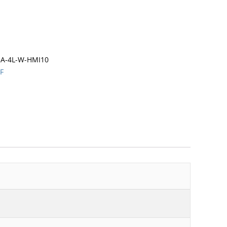
5A-4L-W-HMI10
HF