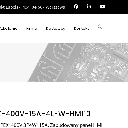
rakt Lubelski 404, 04-667 Warszawa
Search
for:
Szkolenia
Firma
Dostawcy
Kontakt
SEARCH BUTTON
X-400V-15A-4L-W-HMI10
i APEX; 400V 3P4W; 15A. Zabudowany panel HMI