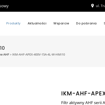
esowy
ul. T
Produkty
Aktualności
Wsparcie
Do pobrania
10
wne AHF
>
IKM-AHF-APEX-400V-15A-4L-W-HMI10
IKM-AHF-APE
Filtr aktywny AHF seri