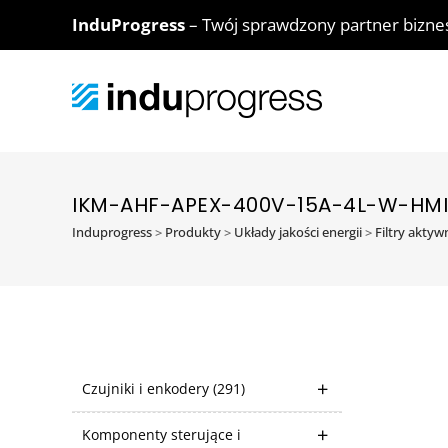
InduProgress
– Twój sprawdzony partner bizn
IKM-AHF-APEX-400V-15A-4L-W-HMI
Induprogress
>
Produkty
>
Układy jakości energii
>
Filtry akty
Czujniki i enkodery
(291)
Komponenty sterujące i