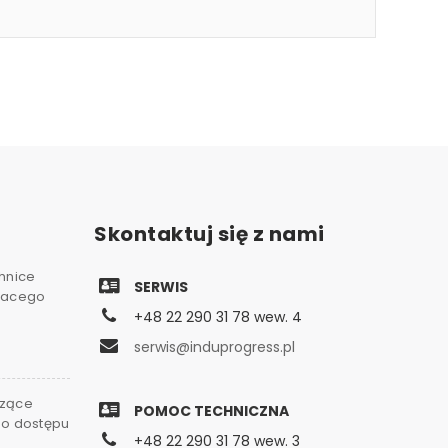
Skontaktuj się z nami
chnice
SERWIS
gnacego
+48 22 290 31 78 wew. 4
serwis@induprogress.pl
czące
POMOC TECHNICZNA
go dostępu
+48 22 290 31 78 wew. 3
0