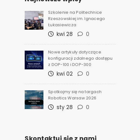
Szkolenie na Politechnice
Rzeszowskiej im. Ignacego
Łukasiewicza
kwi 28
0
Nowe artykuły dotyczące
konfiguracji zdalnego dostępu
z DOP-100 i DOP-300
kwi 02
0
Spotkajmy się na targach
Robotics Warsaw 2026
sty 28
0
Skontaktuj się z nami