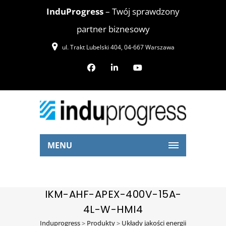
InduProgress
– Twój sprawdzony
partner biznesowy
ul. Trakt Lubelski 404, 04-667 Warszawa
MENU
IKM-AHF-APEX-400V-15A-
4L-W-HMI4
Induprogress
>
Produkty
>
Układy jakości energii