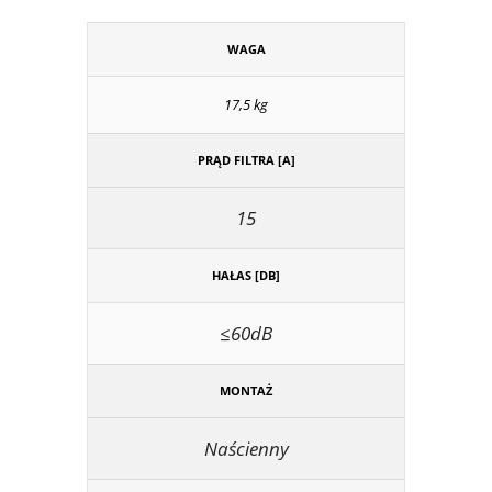
WAGA
17,5 kg
PRĄD FILTRA [A]
15
HAŁAS [DB]
≤60dB
MONTAŻ
Naścienny