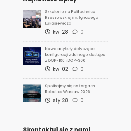
Szkolenie na Politechnice
Rzeszowskiej im. Ignacego
Łukasiewicza
kwi 28
0
Nowe artykuły dotyczące
konfiguracji zdalnego dostępu
z DOP-100 i DOP-300
kwi 02
0
Spotkajmy się na targach
Robotics Warsaw 2026
sty 28
0
Skontaktuj się z nami