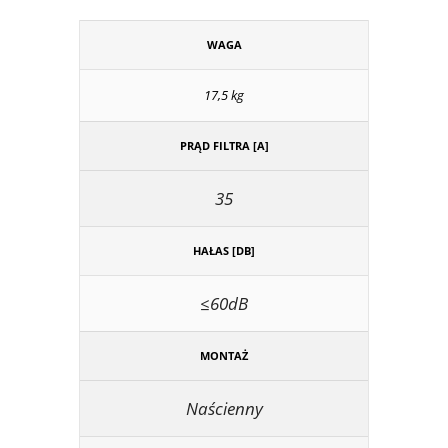
WAGA
17,5 kg
PRĄD FILTRA [A]
35
HAŁAS [DB]
≤60dB
MONTAŻ
Naścienny