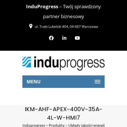
InduProgress
– Twój sprawdzony
partner biznesowy
ul. Trakt Lubelski 404, 04-667 Warszawa
MENU
IKM-AHF-APEX-400V-35A-
4L-W-HMI7
Induprogress
>
Produkty
>
Układy jakości energii