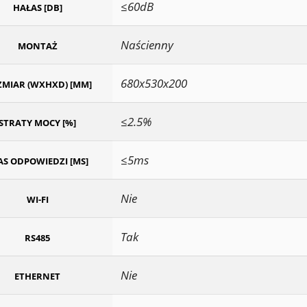
≤60dB
HAŁAS [DB]
Naścienny
MONTAŻ
680x530x200
MIAR (WXHXD) [MM]
≤2.5%
STRATY MOCY [%]
≤5ms
AS ODPOWIEDZI [MS]
Nie
WI-FI
Tak
RS485
Nie
ETHERNET