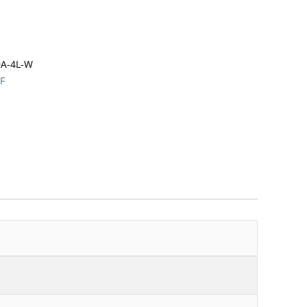
0A-4L-W
HF