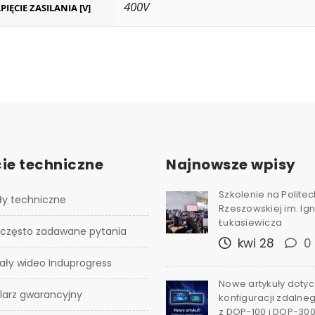
400V
PIĘCIE ZASILANIA [V]
ie techniczne
Najnowsze wpisy
Szkolenie na Polite
ły techniczne
Rzeszowskiej im. I
Łukasiewicza
 często zadawane pytania
kwi 28
0
ały wideo Induprogress
Nowe artykuły doty
larz gwarancyjny
konfiguracji zdalne
z DOP-100 i DOP-30