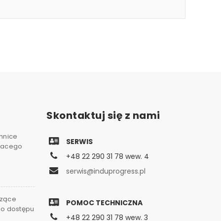
Skontaktuj się z nami
chnice
SERWIS
gnacego
+48 22 290 31 78 wew. 4
serwis@induprogress.pl
czące
POMOC TECHNICZNA
go dostępu
+48 22 290 31 78 wew. 3
0