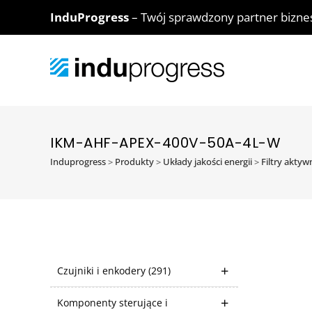
InduProgress
– Twój sprawdzony partner bizn
IKM-AHF-APEX-400V-50A-4L-W
Induprogress
>
Produkty
>
Układy jakości energii
>
Filtry akty
Czujniki i enkodery
(291)
Komponenty sterujące i