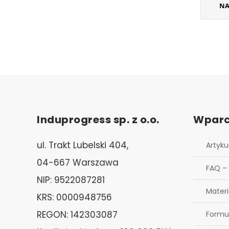
NA
Induprogress sp. z o.o.
Wparc
ul. Trakt Lubelski 404,
Artyku
04-667 Warszawa
FAQ –
NIP: 9522087281
Materi
KRS: 0000948756
REGON: 142303087
Formu