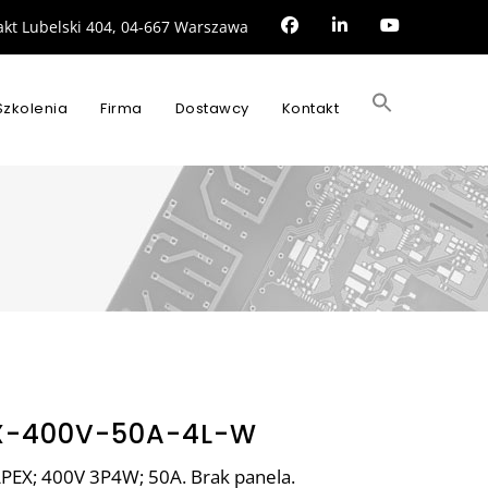
rakt Lubelski 404, 04-667 Warszawa
Search
for:
Szkolenia
Firma
Dostawcy
Kontakt
SEARCH BUTTON
X-400V-50A-4L-W
 APEX; 400V 3P4W; 50A. Brak panela.