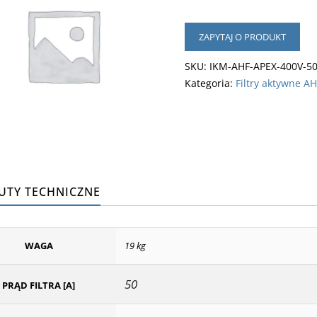
ZAPYTAJ O PRODUKT
SKU:
IKM-AHF-APEX-400V-5
Kategoria:
Filtry aktywne A
UTY TECHNICZNE
WAGA
19 kg
50
PRĄD FILTRA [A]