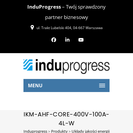
InduProgress
– Twój sprawdzony
partner biznesowy
ul. Trakt Lubelski 404, 04-667 Warszawa
MENU
IKM-AHF-CORE-400V-100A-
4L-W
Induprogress
>
Produkty
>
Układy jakości energii