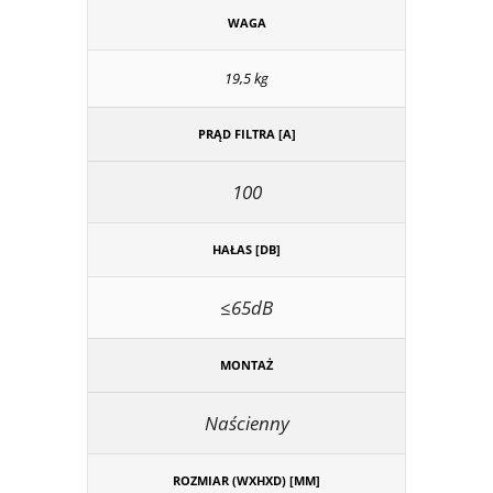
WAGA
19,5 kg
PRĄD FILTRA [A]
100
HAŁAS [DB]
≤65dB
MONTAŻ
Naścienny
ROZMIAR (WXHXD) [MM]