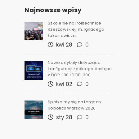
Najnowsze wpisy
Szkolenie na Politechnice
Rzeszowskiej im. Ignacego
Łukasiewicza
kwi 28
0
Nowe artykuły dotyczące
konfiguracji zdalnego dostępu
z DOP-100 i DOP-300
kwi 02
0
Spotkajmy się na targach
Robotics Warsaw 2026
sty 28
0