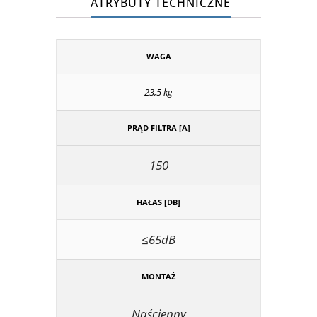
ATRYBUTY TECHNICZNE
WAGA
23,5 kg
PRĄD FILTRA [A]
150
HAŁAS [DB]
≤65dB
MONTAŻ
Naścienny