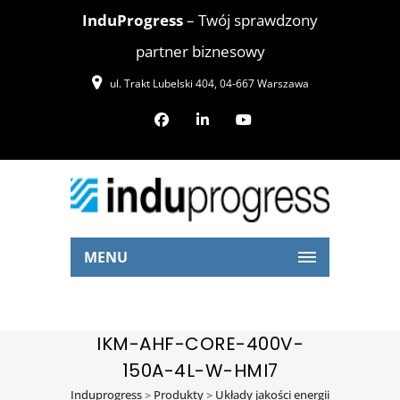
InduProgress
– Twój sprawdzony
partner biznesowy
ul. Trakt Lubelski 404, 04-667 Warszawa
MENU
IKM-AHF-CORE-400V-
150A-4L-W-HMI7
Induprogress
>
Produkty
>
Układy jakości energii