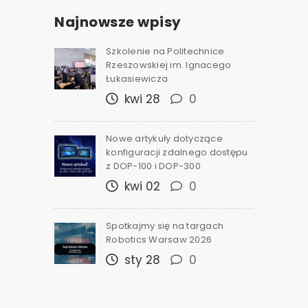
Najnowsze wpisy
Szkolenie na Politechnice
Rzeszowskiej im. Ignacego
Łukasiewicza
kwi 28
0
Nowe artykuły dotyczące
konfiguracji zdalnego dostępu
z DOP-100 i DOP-300
kwi 02
0
Spotkajmy się na targach
Robotics Warsaw 2026
sty 28
0