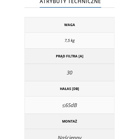
ATRYBUTY TECHNICZNE
WAGA
7,5 kg
PRĄD FILTRA [A]
30
HAŁAS [DB]
≤65dB
MONTAŻ
Naścienny