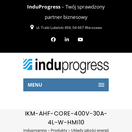
InduProgress
– Twój sprawdzony
partner biznesowy
ul. Trakt Lubelski 404, 04-667 Warszawa
MENU
IKM-AHF-CORE-400V-30A-
4L-W-HMI10
Induprogress
>
Produkty
>
Układy jakości energii