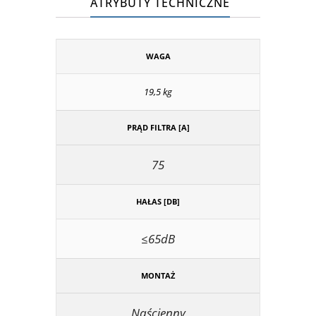
ATRYBUTY TECHNICZNE
WAGA
19,5 kg
PRĄD FILTRA [A]
75
HAŁAS [DB]
≤65dB
MONTAŻ
Naścienny