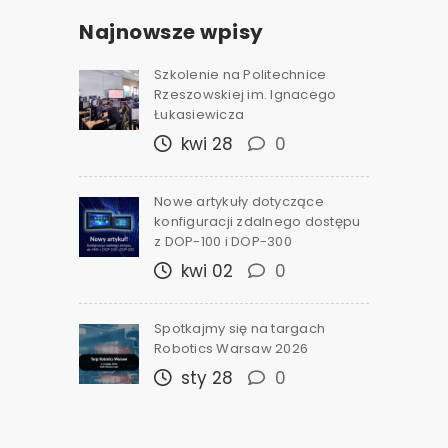
Najnowsze wpisy
Szkolenie na Politechnice
Rzeszowskiej im. Ignacego
Łukasiewicza
kwi 28
0
Nowe artykuły dotyczące
konfiguracji zdalnego dostępu
z DOP-100 i DOP-300
kwi 02
0
Spotkajmy się na targach
Robotics Warsaw 2026
sty 28
0