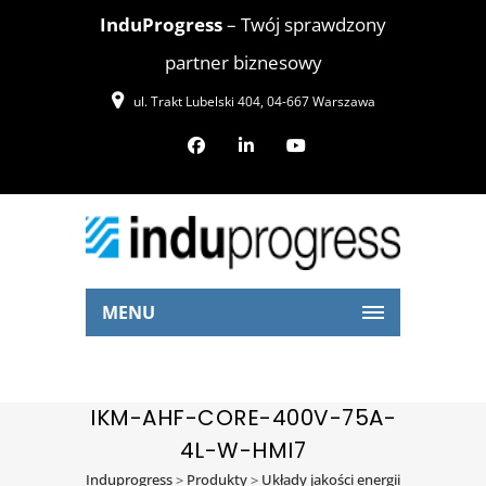
InduProgress
– Twój sprawdzony
partner biznesowy
ul. Trakt Lubelski 404, 04-667 Warszawa
MENU
IKM-AHF-CORE-400V-75A-
4L-W-HMI7
Induprogress
>
Produkty
>
Układy jakości energii